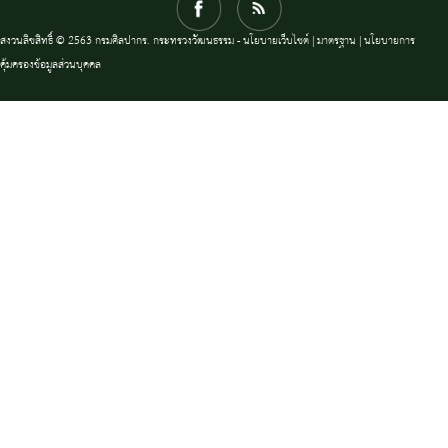
สงวนลิขสิทธิ์ © 2563 กรมศิลปากร. กระทรวงวัฒนธรรม -
นโยบายเว็บไซต์
|
มาตรฐาน
|
นโยบายการ
คุ้มครองข้อมูลส่วนบุคคล