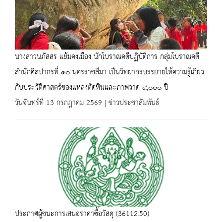
นางสาวนภัสสร แย้มคงเมือง นักโบราณคดีปฏิบัติการ กลุ่มโบราณคดี
สำนักศิลปากรที่ ๑๐ นครราชสีมา เป็นวิทยากรบรรยายให้ความรู้เกี่ยว
กับประวัติศาสตร์ของแหล่งตัดหินและภาพวาด ๔,๐๐๐ ปี
วันจันทร์ที่ 13 กรกฎาคม 2569 | ข่าวประชาสัมพันธ์
ประกาศผู้ชนะการเสนอราคาซื้อวัสดุ (36112.50)