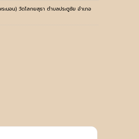
ระนอน) วัดโลกยสุธา ตำบลประตูชัย อำเภอ