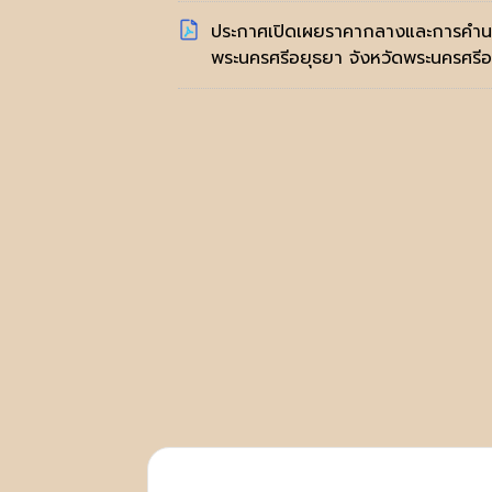
ประกาศเปิดเผยราคากลางและการคำนว
พระนครศรีอยุธยา จังหวัดพระนครศรี