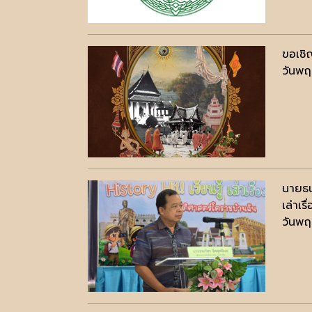
ขอเชิ
วันพฤ
นายธน
เล่าเร
วันพฤ