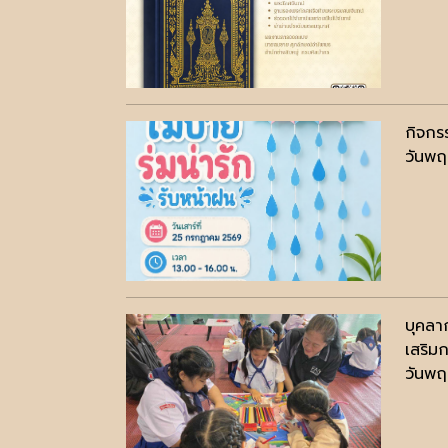
กิจกร
วันพฤ
บุคลา
เสริม
วันพฤ