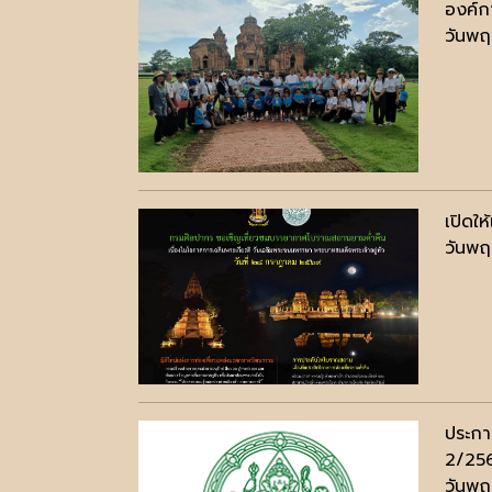
องค์ก
วันพฤ
เปิดใ
วันพฤ
ประกาศ
2/25
วันพฤ