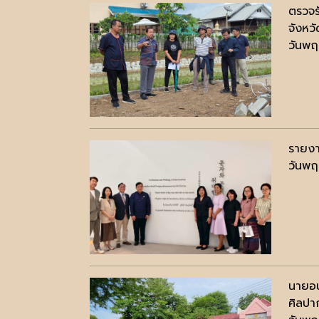
ตรวจร
จังหว
วันพฤ
รายงา
วันพฤ
นายอน
ศิลปา