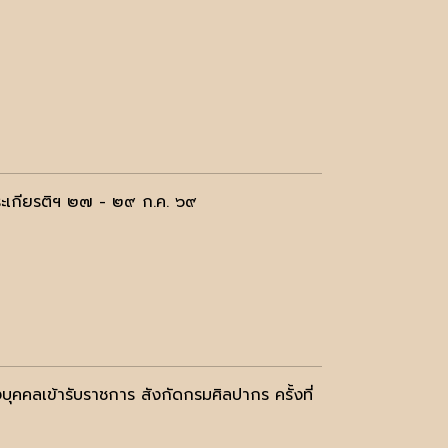
ระเกียรติฯ ๒๗ - ๒๙ ก.ค. ๖๙
งบุคคลเข้ารับราชการ สังกัดกรมศิลปากร ครั้งที่