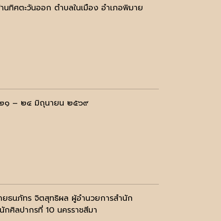
ด้านทิศตะวันออก ตําบลในเมือง อำเภอพิมาย
่ ๒๑ – ๒๔ มิถุนายน ๒๕๖๙
นายธนภัทร จิตสุทธิผล ผู้อำนวยการสำนัก
ักศิลปากรที่ 10 นครราชสีมา