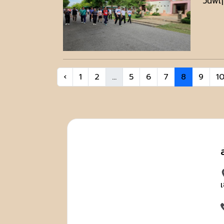
วันพฤ
‹
1
2
...
5
6
7
8
9
1