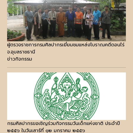
ผู้ตรวจราชการกรมศิลปากรเยี่ยมชมแหล่งโบราณคดีดอนไร่
จ.อุบลราชธานี
ข่าวกิจกรรม
กรมศิลปากรขอเชิญร่วมกิจกรรมวันเด็กแห่งชาติ ประจำปี
๒๕๕๖ ในวันเสาร์ที่ ๑๒ มกราคม ๒๕๕๖