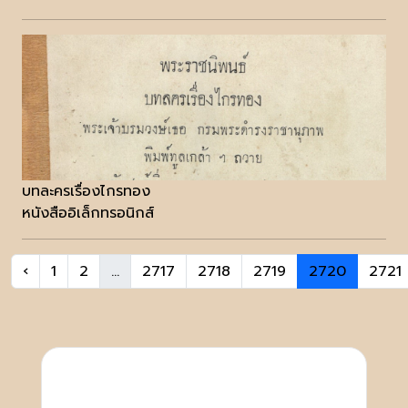
บทละครเรื่องไกรทอง
หนังสืออิเล็กทรอนิกส์
‹
1
2
...
2717
2718
2719
2720
2721