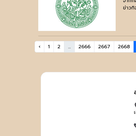
จากก่
ข่าวก
‹
1
2
...
2666
2667
2668