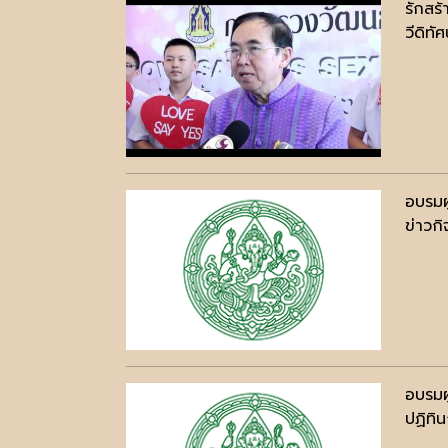
รักสร
วีดิทัศ
อบรมผู
ข่าวก
อบรมผู
ปฏิทิ