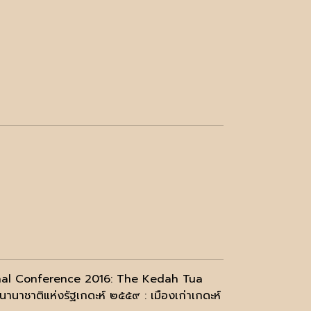
onal Conference 2016: The Kedah Tua
าชาติแห่งรัฐเกดะห์ ๒๕๕๙ : เมืองเก่าเกดะห์