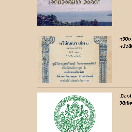
ทวีปั
หนังสื
เมืองโ
วีดิทัศ