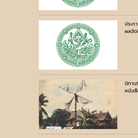
ประกาศ
ผลจัดซ
นิทานร
หนังสื