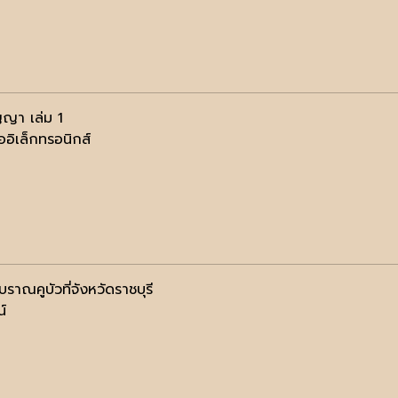
ญญา เล่ม 1
ออิเล็กทรอนิกส์
บราณคูบัวที่จังหวัดราชบุรี
น์