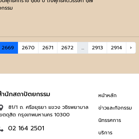
อนพุทธศักราช ๑๐๐ ปี ถึงพุทธศตวรรษที่ ๑๗
ิจกรรม
2669
2670
2671
2672
...
2913
2914
›
สำนักสถาปัตยกรรม
หน้าหลัก
81/1 ถ. ศรีอยุธยา แขวง วชิรพยาบาล
ข่าวและกิจกรรม
เขตดุสิต กรุงเทพมหานคร 10300
นิทรรศการ
02 164 2501
บริการ