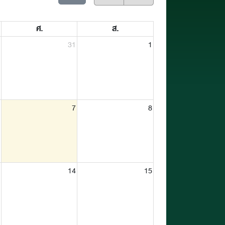
ศ.
ส.
31
1
7
8
14
15