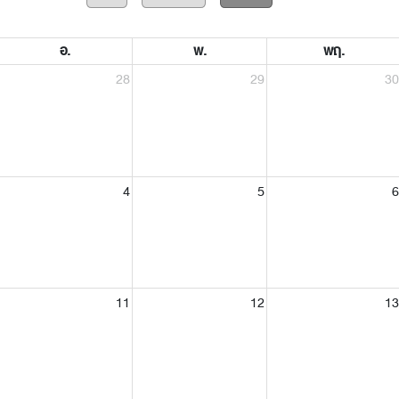
อ.
พ.
พฤ.
28
29
30
4
5
6
11
12
13