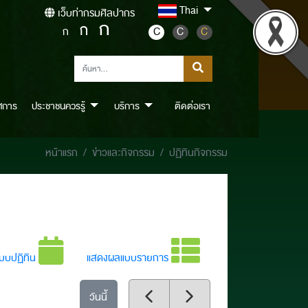
Thai
เว็บท่ากรมศิลปากร
ก
ก
ก
C
C
C
ศการ
ประชาชนควรรู้
บริการ
ติดต่อเรา
หน้าแรก
ข่าวและกิจกรรม
ปฏิทินกิจกรรม
บบปฏิทิน
แสดงผลแบบรายการ
วันนี้