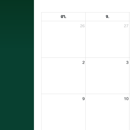
อา.
จ.
26
27
2
3
9
10