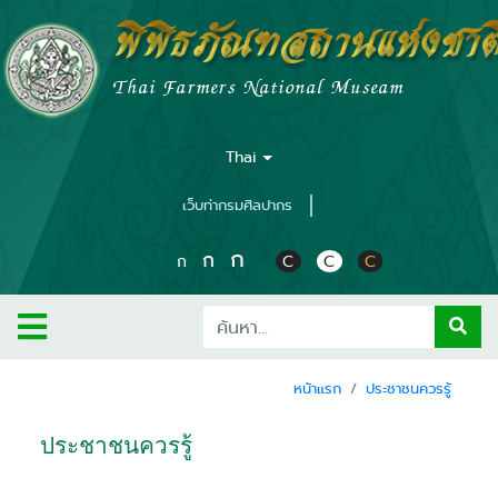
พิพิธภัณฑสถานแห่งชาต
Thai Farmers National Museam
Thai
เว็บท่ากรมศิลปากร
ก
ก
ก
C
C
C
หน้าแรก
ประชาชนควรรู้
ประชาชนควรรู้