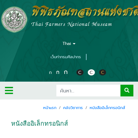
พิพิธภัณฑสถานแห่งชาต
Thai Farmers National Museam
Thai
เว็บท่ากรมศิลปากร
ก
ก
ก
C
C
C
หน้าแรก
คลังวิชาการ
หนังสืออิเล็กทรอนิกส์
หนังสืออิเล็กทรอนิกส์