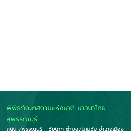
พิพิธภัณฑสถานแห่งชาติ ชาวนาไทย
สุพรรณบุรี
ถนน สุพรรณบุรี - ชัยนาท ตำบลสนามชัย อำเภอเมือง