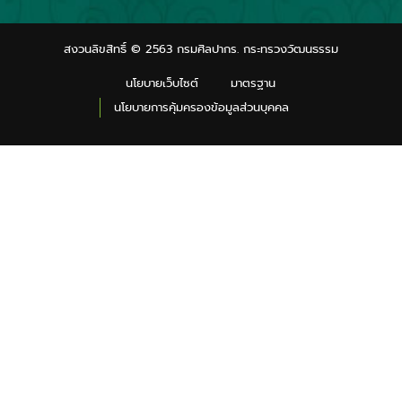
สงวนลิขสิทธิ์ © 2563 กรมศิลปากร. กระทรวงวัฒนธรรม
นโยบายเว็บไซต์
มาตรฐาน
นโยบายการคุ้มครองข้อมูลส่วนบุคคล