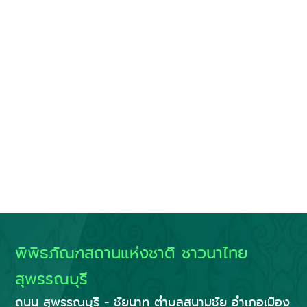
พิพิธภัณฑสถานแห่งชาติ ชาวนาไทย
สุพรรณบุรี
ถนน สุพรรณบุรี - ชัยนาท ตำบลสนามชัย อำเภอเมือง