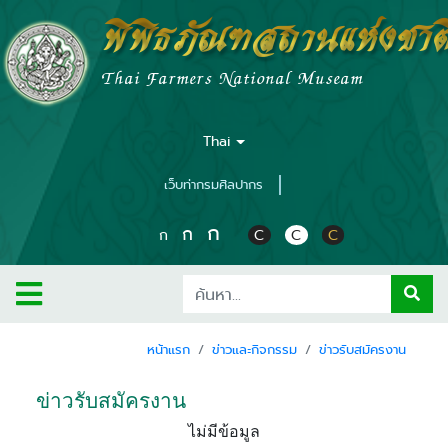
พิพิธภัณฑสถานแห่งชาต
Thai Farmers National Museam
Thai
เว็บท่ากรมศิลปากร
ก
ก
ก
C
C
C
หน้าแรก
ข่าวและกิจกรรม
ข่าวรับสมัครงาน
ข่าวรับสมัครงาน
ไม่มีข้อมูล