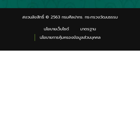
สงวนลิขสิทธิ์ © 2563 กรมศิลปากร. กระทรวงวัฒนธรรม
นโยบายเว็บไซต์
มาตรฐาน
นโยบายการคุ้มครองข้อมูลส่วนบุคคล