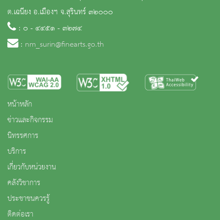
ต.เฉนียง อ.เมืองฯ จ.สุรินทร์ ๓๒๐๐๐
: ๐ - ๔๔๕๑ - ๓๒๗๔
:
nm_surin@finearts.go.th
หน้าหลัก
ข่าวและกิจกรรม
นิทรรศการ
บริการ
เกี่ยวกับหน่วยงาน
คลังวิชาการ
ประชาชนควรรู้
ติดต่อเรา