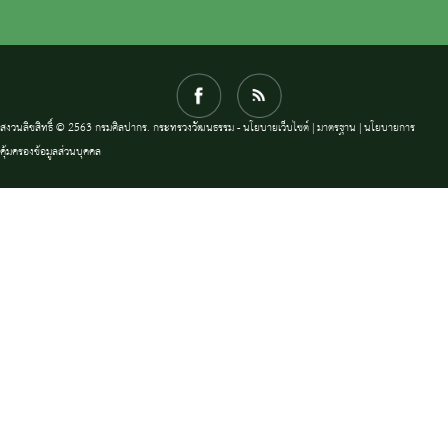
สงวนลิขสิทธิ์ © 2563 กรมศิลปากร. กระทรวงวัฒนธรรม -
นโยบายเว็บไซต์
|
มาตรฐาน
|
นโยบายการ
คุ้มครองข้อมูลส่วนบุคคล