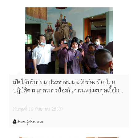
เปิดให้บริการแก่ประชาชนและนักท่องเที่ยวโดย
ปฏิบัติตามมาตรการป้องกันการแพร่ระบาดเชื้อไวรัส
โคโรน่า - ๑๙ (COVID - 19) ระหว่างวันที่ ๑๐ -
๑๓ กันยายน พ.ศ.๒๕๖๓
(วันพุธที่ 16 กันยายน 2563)
จำนวนผู้เข้าชม 830