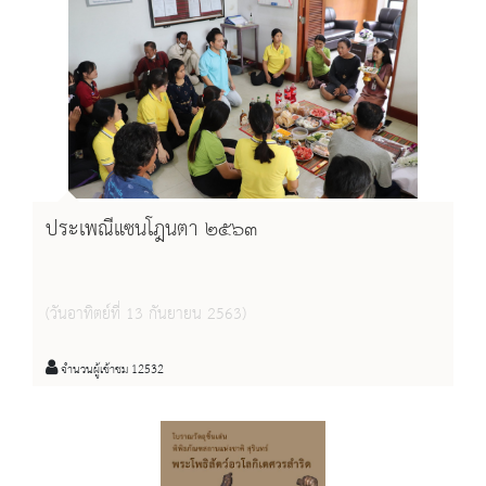
ประเพณีแซนโฎนตา ๒๕๖๓
(วันอาทิตย์ที่ 13 กันยายน 2563)
จำนวนผู้เข้าชม 12532