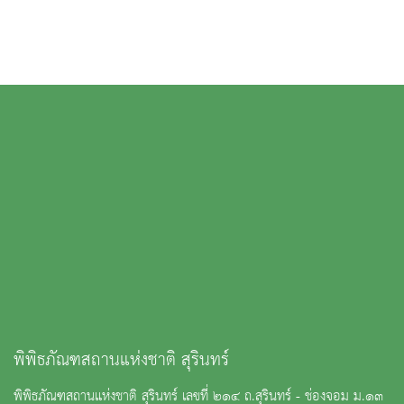
พิพิธภัณฑสถานแห่งชาติ สุรินทร์
พิพิธภัณฑสถานแห่งชาติ สุรินทร์ เลขที่ ๒๑๔ ถ.สุรินทร์ - ช่องจอม ม.๑๓