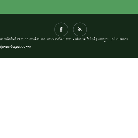
สงวนลิขสิทธิ์ © 2563 กรมศิลปากร. กระทรวงวัฒนธรรม -
นโยบายเว็บไซต์
|
มาตรฐาน
|
นโยบายการ
คุ้มครองข้อมูลส่วนบุคคล