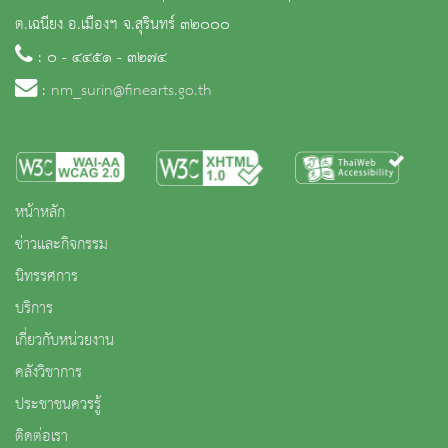
ต.เฉนียง อ.เมืองฯ จ.สุรินทร์ ๓๒๐๐๐
: ๐ - ๔๔๕๑ - ๓๒๗๔
:
nm_surin@finearts.go.th
หน้าหลัก
ข่าวและกิจกรรม
นิทรรศการ
บริการ
เกี่ยวกับหน่วยงาน
คลังวิชาการ
ประชาชนควรรู้
ติดต่อเรา