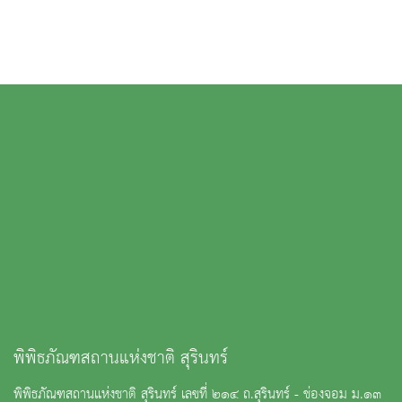
พิพิธภัณฑสถานแห่งชาติ สุรินทร์
พิพิธภัณฑสถานแห่งชาติ สุรินทร์ เลขที่ ๒๑๔ ถ.สุรินทร์ - ช่องจอม ม.๑๓