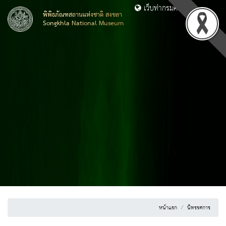
เว็บท่ากรมศิลปากร
พิพิธภัณฑสถานแห่งชาติ สงขลา
Songkhla National Museum
หน้าแรก
นิทรรศการ