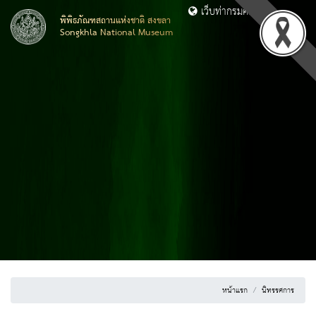
เว็บท่ากรมศิลปากร
พิพิธภัณฑสถานแห่งชาติ สงขลา
Songkhla National Museum
หน้าแรก
นิทรรศการ