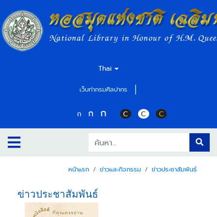
หอสมุดแห่งชาติ เฉลิม
National Library in Honour of H.M. Quee
Thai
เว็บท่ากรมศิลปากร
ก
ก
ก
C
C
C
หน้าแรก
ข่าวและกิจกรรม
ข่าวประชาสัมพันธ์
ข่าวประชาสัมพันธ์