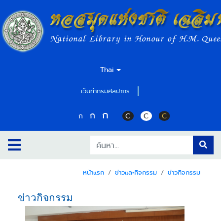
หอสมุดแห่งชาติ เฉลิม
National Library in Honour of H.M. Quee
Thai
เว็บท่ากรมศิลปากร
ก
ก
ก
C
C
C
หน้าแรก
ข่าวและกิจกรรม
ข่าวกิจกรรม
ข่าวกิจกรรม