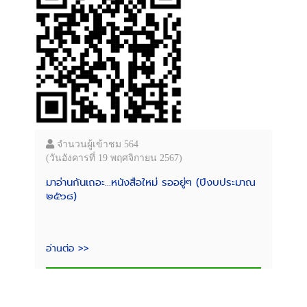
จำนวนผู้เข้าชม 564
(วันอังคารที่ 19 พฤศจิกายน 2567)
มาอ่านกันเถอะ...หนังสือใหม่ รออยู่ๆ (ปีงบประมาณ
๒๕๖๘)
อ่านต่อ >>