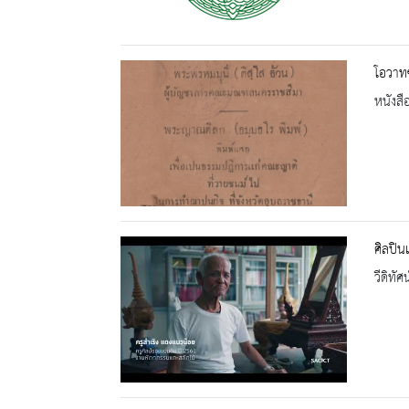
โอวาท
หนังสื
ศิลปิน
วีดิทัศน