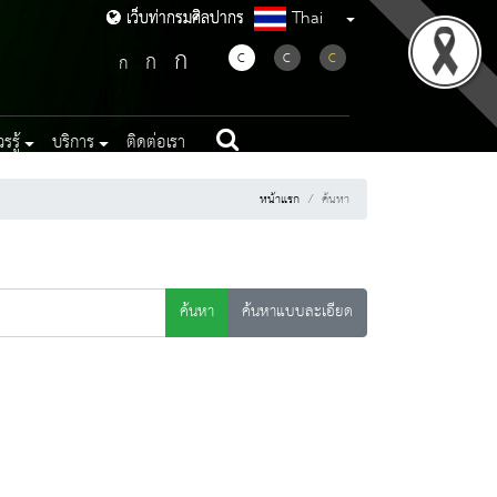
Thai
เว็บท่ากรมศิลปากร
เว็บท่ากรมศิลปากร
ก
ก
C
C
C
ก
รู้
บริการ
ติดต่อเรา
หน้าแรก
ค้นหา
ค้นหา
ค้นหาแบบละเอียด