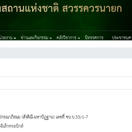
ฑสถานแห่งชาติ สวรรควรนายก
หน่วยงาน
ข่าวและกิจกรรม
คลังวิชาการ
นิทรรศการ
ประชาชนควร
ปกรณาภิธมฺม (สังคิณี-มหาปัฎฐาน) เลขที่ ชบ.บ.33/1-7
ออิเล็กทรอนิกส์