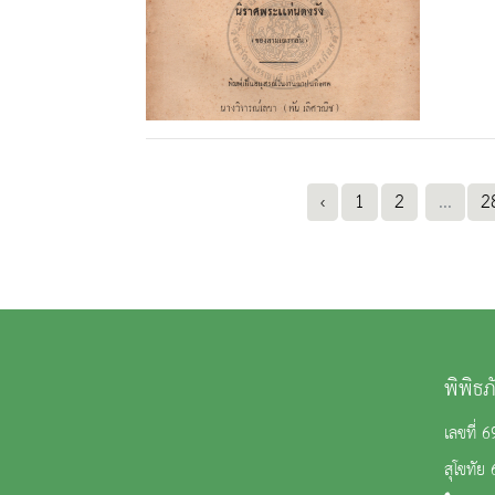
‹
1
2
...
2
พิพิธ
เลขที่
สุโขทัย