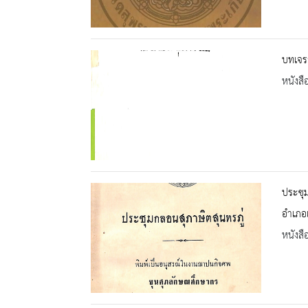
บทเจรจ
หนังสื
ประชุม
อำเภอเ
หนังสื