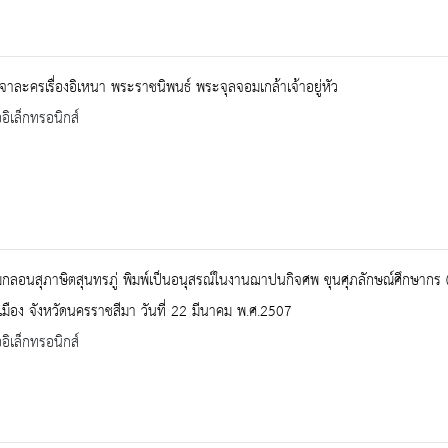
าละครเรื่องอิเหนา พระราชนิพนธ์ พระจุลจอมเกล้าเจ้าอยู่หัว
ออิเล็กทรอนิกส์
กลอนสุภาษิตสุนทรภู่ พิมพ์เป็นอนุสรณ์ในงานฌาปนกิจศพ ขุนศุภลักษณ์ศึกษากร (เจ
มือง จังหวัดนครราชสีมา วันที่ 22 มีนาคม พ.ศ.2507
ออิเล็กทรอนิกส์