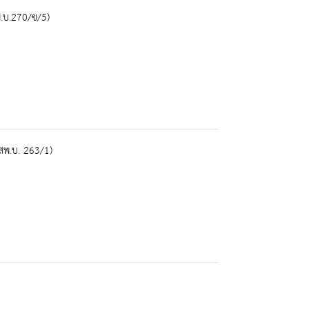
.บ.270/ข/5)
สพ.บ. 263/1)