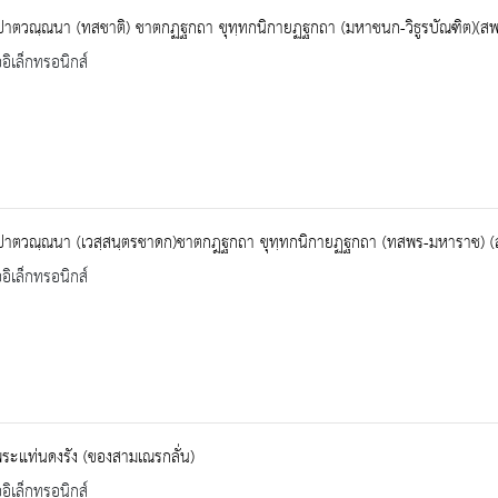
ปาตวณฺณนา (ทสชาติ) ชาตกฏฐกถา ขุทฺทกนิกายฏฐกถา (มหาชนก-วิธูรบัณฑิต)(สพ
ออิเล็กทรอนิกส์
ปาตวณฺณนา (เวสฺสนฺตรชาดก)ชาตกฎฐกถา ขุทฺทกนิกายฏฐกถา (ทสพร-มหาราช) (
ออิเล็กทรอนิกส์
ระแท่นดงรัง (ของสามเณรกลั่น)
ออิเล็กทรอนิกส์