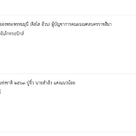
ของพระพรหมมุนี (ติสฺโส อ้วน) ผู้บัญชาการคณะมณฑลนครราชสีมา
ออิเล็กทรอนิกส์
แห่งชาติ ๒๕๖๓ ปู่จิ๋ว นายสำเริง แดงแนวน้อย
์