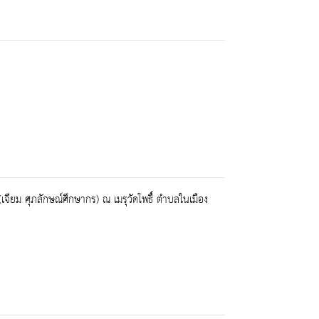
ียม ศุภลักษณ์ศึกษากร) ณ เมรุวัดโพธื์ ตำบลในเมือง