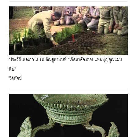
ประวัติ พลเอก เปรม ติณสูลานนท์ "เกิดมาต้องตอบแทนบุญคุณแผ่น
ดิน"
วีดิทัศน์