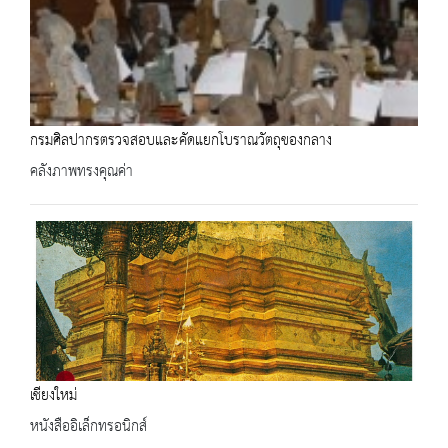
กรมศิลปากรตรวจสอบและคัดแยกโบราณวัตถุของกลาง
คลังภาพทรงคุณค่า
เชียงใหม่
หนังสืออิเล็กทรอนิกส์