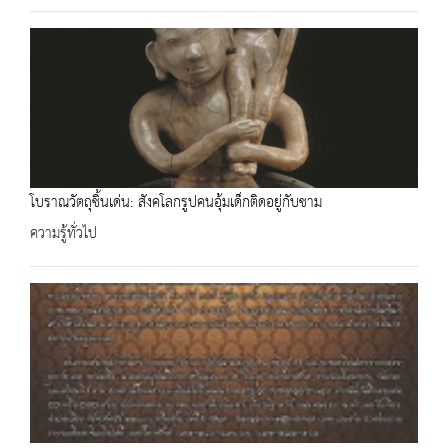
โบราณวัตถุชิ้นเด่น: สังคโลกรูปคนอุ้มเด็กติดอยู่กับชาม
ความรู้ทั่วไป