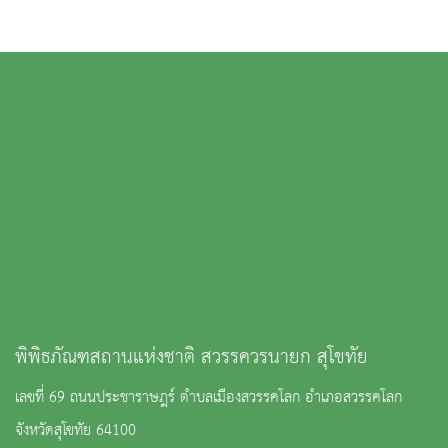
พิพิธภัณฑสถานแห่งชาติ สวรรควรนายก สุโขทัย
เลขที่ 69 ถนนประชาราษฎร์ ตำบลเมืองสวรรคโลก อำเภอสวรรคโลก
จังหวัดสุโขทัย 64100