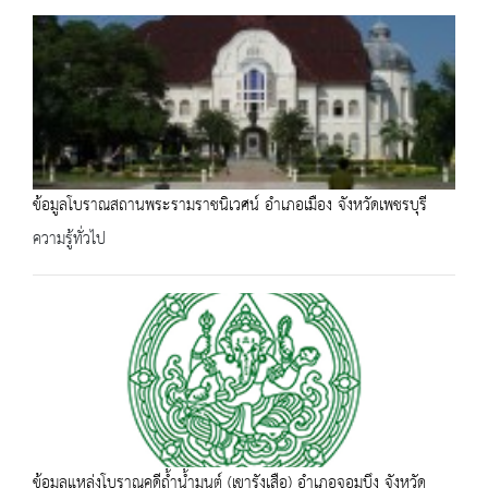
ข้อมูลโบราณสถานพระรามราชนิเวศน์ อำเภอเมือง จังหวัดเพชรบุรี
ความรู้ทั่วไป
ข้อมูลแหล่งโบราณคดีถ้ำน้ำมนต์ (เขารังเสือ) อำเภอจอมบึง จังหวัด