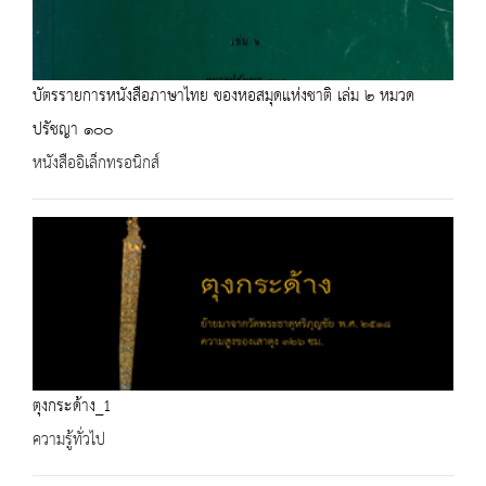
บัตรรายการหนังสือภาษาไทย ของหอสมุดแห่งชาติ เล่ม ๒ หมวด
ปรัชญา ๑๐๐
หนังสืออิเล็กทรอนิกส์
ตุงกระด้าง_1
ความรู้ทั่วไป