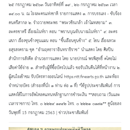
๒๕ กรกฎาคม ๒๕๖๓ วันอาทิตย์ที่ ๑๙ , ๒๖ กรกฎาคม ๒๕๖๓ เวลา
๑๔.๐๐ น. ณ โรงละครแห่งชาติ รายการแสดง ๑. การบรรเลง - ขับร้อง
ดนตรีสากล ๒. รำถวายพระพร “พระวชิรเกล้า เจ้าไผทสยาม” ๓.
ละครชาตรี เรื่องมโนห์รา ตอน “พรานบุณจับนางมโนห์รา” ๔. ละคร
เสภา เรื่องขุนช้างขุนแผน ตอน “ขึ้นเรือนขุนช้าง” ๕. โขน เรื่องเทวะ
อสุรสงคราม ชุด “อำมฤตธาราอินทราธิราช” นำแสดง โดย ศิลปิน
สำนักการสังคีต อำนวยการแสดง โดย นายปกรณ์ พรพิสุทธิ์ #โดยไม่
เสียค่าใช้จ่าย ๑. สำหรับผู้ที่ซื้อบัตรไปแล้ว ขอรับเงินคืนได้ที่หน้างาน ๒.
ผู้สนใจเข้าชม รับบัตรทางออนไลน์ https:ntt.finearts.go.th และห้อง
จำหน่ายบัตร (สำรองที่นั่ง ๑ ท่าน ต่อ ๑ ที่) *ใช้รูปประชาสัมพันธ์ การ
แสดงใช้ในการอัพโหลดแทนหลักฐานการชำระเงิน **สอบถาม (วันและ
เวลาราชการ) โทร. ๐ ๒๒๒๔ ๑๓๔๒ โทร. ๐ ๒๒๒๑ ๐๑๗๑** ดูน้อยลง
วันพุธที่ 15 กรกฎาคม 2563 | ข่าวประชาสัมพันธ์