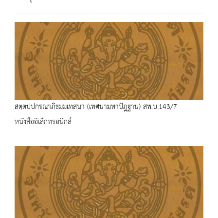
สตฺตปฺปกรณาภิธมฺมเทสนา (เทศนามหาปัฎฐาน) สพ.บ.143/7
หนังสืออิเล็กทรอนิกส์