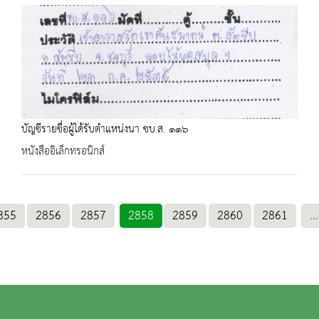
บัญชีรายชื่อผู้ได้รับตำแหน่งนา ชบ.ส. ๑๑๖
หนังสืออิเล็กทรอนิกส์
855
2856
2857
2858
2859
2860
2861
...