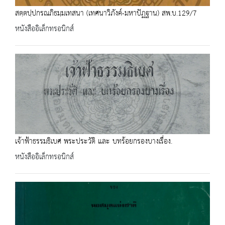
สตฺตปฺปกรณภิธมฺมเทสนา (เทศนาวิภังค์-มหาปัฏฐาน) สพ.บ.129/7
หนังสืออิเล็กทรอนิกส์
เจ้าฟ้าธรรมธิเบศ พระประวัติ และ บทร้อยกรองบางเรื่อง.
หนังสืออิเล็กทรอนิกส์