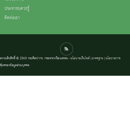
ประชาชนควรรู้
ติดต่อเรา
สงวนลิขสิทธิ์ © 2563 กรมศิลปากร. กระทรวงวัฒนธรรม -
นโยบายเว็บไซต์
|
มาตรฐาน
|
นโยบายการ
คุ้มครองข้อมูลส่วนบุคคล