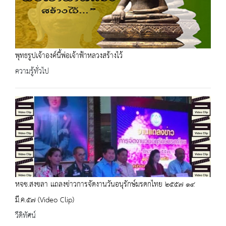
พุทธรูปเจ้าองค์นี้พ่อเจ้าฟ้าหลวงสร้างไว้
ความรู้ทั่วไป
หจช.สงขลา เเถลงข่าวการจัดงานวันอนุรักษ์มรดกไทย ๒๕๕๗ ๑๔
มี.ค.๕๗ (Video Clip)
วีดิทัศน์