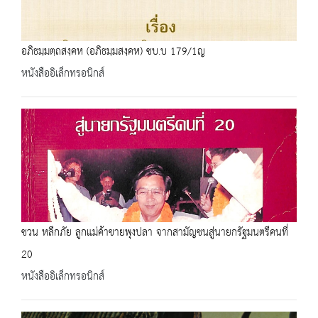
อภิธมฺมตฺถสงฺคห (อภิธมฺมสงฺคห) ชบ.บ 179/1ญ
หนังสืออิเล็กทรอนิกส์
ชวน หลีกภัย ลูกแม่ค้าขายพุงปลา จากสามัญชนสู่นายกรัฐมนตรีคนที่
20
หนังสืออิเล็กทรอนิกส์