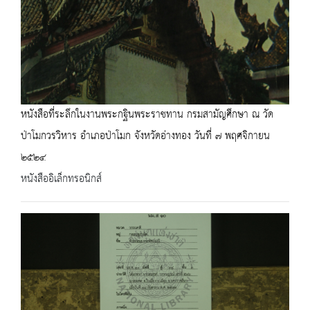
หนังสือที่ระลึกในงานพระกฐินพระราชทาน กรมสามัญศึกษา ณ วัด
ป่าโมกวรวิหาร อำเภอป่าโมก จังหวัดอ่างทอง วันที่ ๗ พฤศจิกายน
๒๕๒๔
หนังสืออิเล็กทรอนิกส์