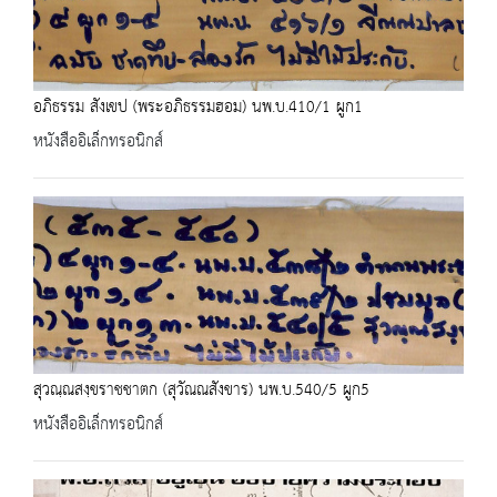
อภิธรรม สังเขป (พระอภิธรรมฮอม) นพ.บ.410/1 ผูก1
หนังสืออิเล็กทรอนิกส์
สุวณฺณสงฺขราชชาตก (สุวัณณสังขาร) นพ.บ.540/5 ผูก5
หนังสืออิเล็กทรอนิกส์