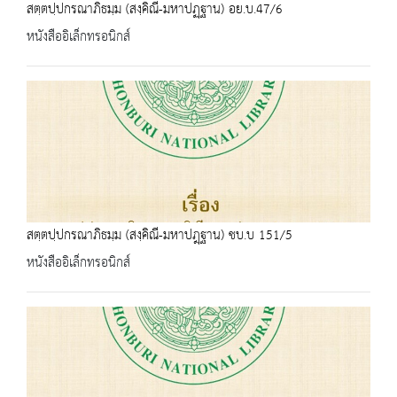
สตฺตปฺปกรณาภิธมฺม (สงฺคิณี-มหาปฏฺฐาน) อย.บ.47/6
หนังสืออิเล็กทรอนิกส์
สตฺตปฺปกรณาภิธมฺม (สงฺคิณี-มหาปฎฺฐาน) ชบ.บ 151/5
หนังสืออิเล็กทรอนิกส์