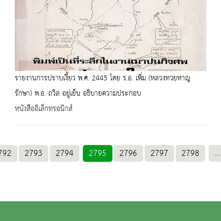
รายงานการปราบเงี้ยว พ.ศ. 2445 โดย ร.อ. เพิ่ม (หลวงทวยหาญ
รักษา) พ.อ. ถวิล อยู่เย็น อธิบายความประกอบ
หนังสืออิเล็กทรอนิกส์
792
2793
2794
2795
2796
2797
2798
...