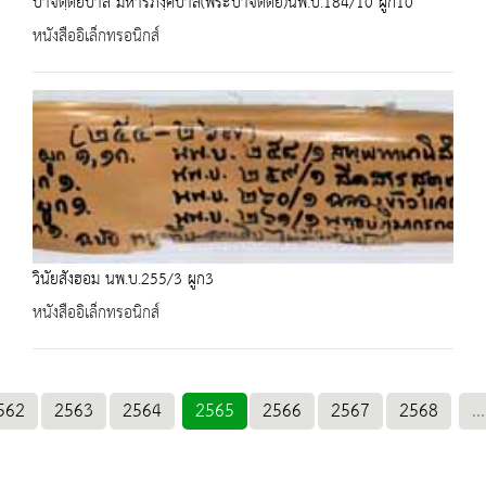
ปาจิตฺติยปาลิ มหาริภงฺคปาลิ(พระปาจิตตีย์)นพ.บ.184/10 ผูก10
หนังสืออิเล็กทรอนิกส์
วินัยสังฮอม นพ.บ.255/3 ผูก3
หนังสืออิเล็กทรอนิกส์
562
2563
2564
2565
2566
2567
2568
...