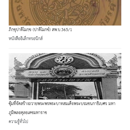
ภิกฺขุปาติโมกฺข (ปาติโมกข์) สพ.บ.365/1
หนังสืออิเล็กทรอนิกส์
ซุ้มที่จัดสร้างถวายพระพรพระบาทสมเด็จพระบรมชนกาธิเบศร มหา
ภูมิพลอดุลยเดชมหาราช
ความรู้ทั่วไป