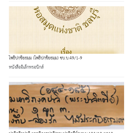
โพธิปกฺขิยธมฺม (โพธิปกฺขิยธมฺม) ชบ.บ.49/1-9
หนังสืออิเล็กทรอนิกส์