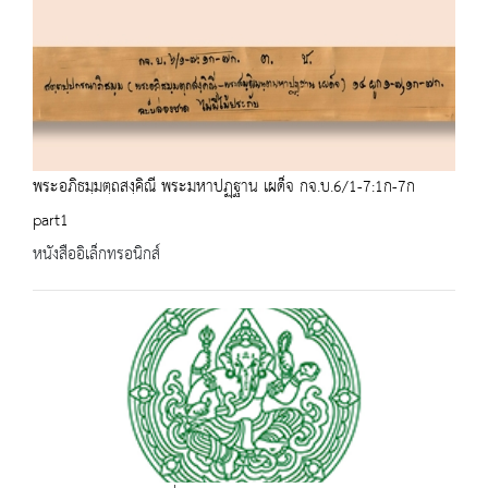
พระอภิธมฺมตฺถสงฺคิณี พระมหาปฏฺฐาน เผด็จ กจ.บ.6/1-7:1ก-7ก
part1
หนังสืออิเล็กทรอนิกส์