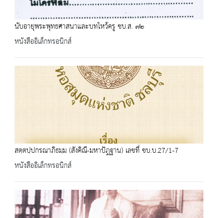
นับอายุพระพุทธศาสนาและบทไหว้ครู ชบ.ส. ๗๒
หนังสืออิเล็กทรอนิกส์
สตฺตปฺปกรณาภิธมฺม (สังคิณี-มหาปัฎฐาน) เลขที่ ชบ.บ.27/1-7
หนังสืออิเล็กทรอนิกส์