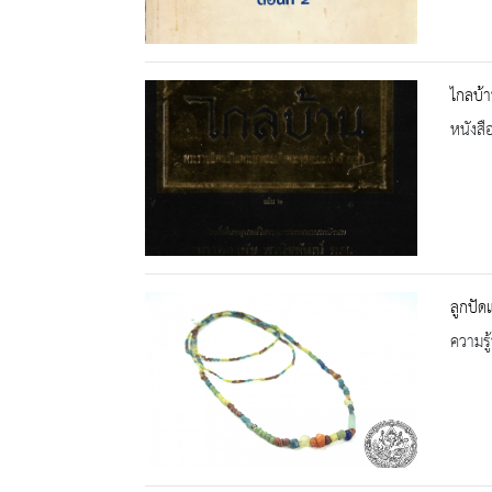
ไกลบ้า
หนังสื
ลูกปัด
ความรู้