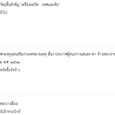
ัตถุชิ้นสำคัญ "เครื่องถมปัด : กลศและขัน"
ทั่วไป
กองทุนส่งเสริมงานจดหมายเหตุ เรื่อง ประกาศผู้ชนะการเสนอราคา จ้างเหมาถ่า
คม พ.ศ. ๒๕๖๒
จัดซื้อจัดจ้าง
ย(บางเรื่อง)
ออิเล็กทรอนิกส์