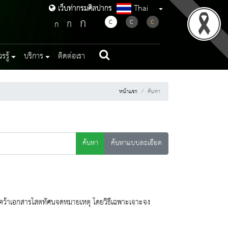
Thai
เว็บท่ากรมศิลปากร
เว็บท่ากรมศิลปากร
ก
ก
C
C
C
ก
รู้
บริการ
ติดต่อเรา
หน้าแรก
ค้นหา
ค้นหา
ค้นหาแบบละเอียด
้นคว้าเอกสารโสตทัศนจดหมายเหตุ โดยวิธีเฉพาะเจาะจง