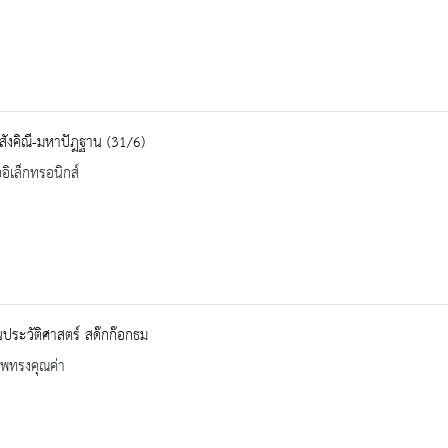
ังคิณี-มหาปัฎฐาน (31/6)
ออิเล็กทรอนิกส์
ประวัติศาสตร์ สด๊กก๊อกธม
าพทรงคุณค่า