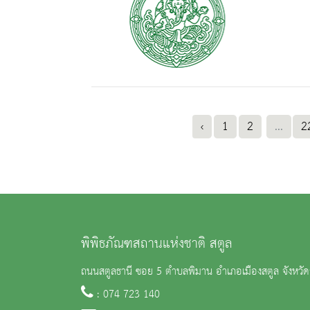
‹
1
2
...
2
พิพิธภัณฑสถานแห่งชาติ สตูล
ถนนสตูลธานี ซอย 5 ตำบลพิมาน อำเภอเมืองสตูล จังหวั
: 074 723 140