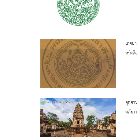
เทศนาส
หนังสื
อุทยาน
คลังภ