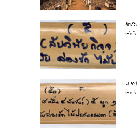
ศัพท์ว
หนังสื
แปดหมื
หนังสื