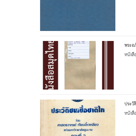
พระอภั
หนังสื
ประวัต
หนังสื