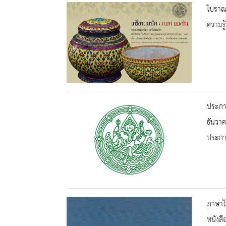
โบราณว
ความรู้
ประกาศ
ธันวา
ประกาศ
ภาษาไท
หนังสื