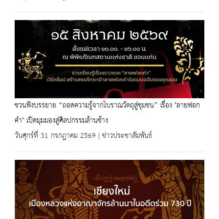
ชวนฟังบรรยาย “ถอดความรู้จากโบราณวัตถุสู่ชุมชน” เรื่อง "ลายฟอก
คำ" เปิดมุมมองสู่ศิลปกรรมล้านช้าง
วันศุกร์ที่ 31 กรกฎาคม 2569 | ข่าวประชาสัมพันธ์