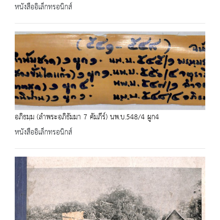
หนังสืออิเล็กทรอนิกส์
อภิธมฺม (ลำพระอภิธัมมา 7 คัมภีร์) นพ.บ.548/4 ผูก4
หนังสืออิเล็กทรอนิกส์