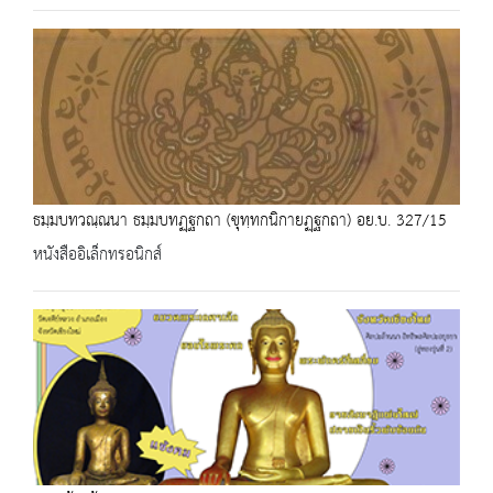
ธมฺมบทวณฺณนา ธมฺมบทฏฺฐกถา (ขุทฺทกนิกายฏฺฐกถา) อย.บ. 327/15
หนังสืออิเล็กทรอนิกส์