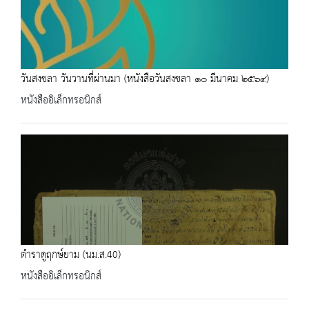
วันสงขลา วันวานที่ผ่านมา (หนังสือวันสงขลา ๑๐ มีนาคม ๒๕๖๔)
หนังสืออิเล็กทรอนิกส์
ตำราดูฤกษ์ยาม (นม.ส.40)
หนังสืออิเล็กทรอนิกส์