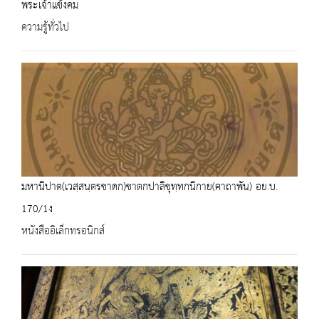
พระเจ้าแข้งคม
ความรู้ทั่วไป
มหานิปาต(เวสฺสนฺตรชาดก)ชาตกปาลิขุทฺทกนิกาย(คาถาพัน) อย.บ.
170/1ง
หนังสืออิเล็กทรอนิกส์