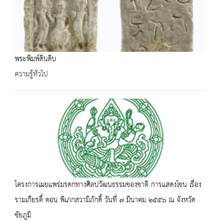
พระพิมพ์ดินดิบ
ความรู้ทั่วไป
โครงการเผยแพร่มรดกทางศิลปวัฒนธรรมของชาติ การแสดงโขน เรื่อง
รามเกียรติ์ ตอน พิเภกสวามิภักดิ์ วันที่ ๗ มีนาคม ๒๕๕๖ ณ จังหวัด
ชัยภูมิ