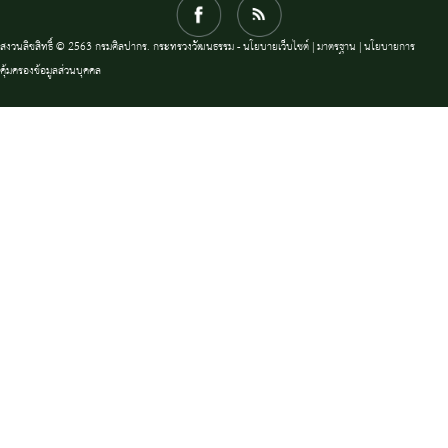
สงวนลิขสิทธิ์ © 2563 กรมศิลปากร. กระทรวงวัฒนธรรม -
นโยบายเว็บไซต์
|
มาตรฐาน
|
นโยบายการ
คุ้มครองข้อมูลส่วนบุคคล