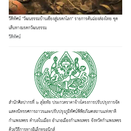
วีดิทัศน์ "วัฒนธรรมบ้านเชียงสู่มรดกโลก" รายการคันฉ่องส่องไทย ชุด
เส้นทางมรดกวัฒนธรรม
วีดิทัศน์
สำนักศิลปากรที่ ๖ สุโขทัย ประกวดราคาจ้างโครงการปรับปรุงการจัด
แสดงนิทรรศการถาวรและปรับปรุงภูมิทัศน์พิพิธภัณฑสถานแห่งชาติ
กำแพงเพชร ตำบลในเมือง อำเภอเมืองกำแพงเพชร จังหวัดกำแพงเพชร
ด้วยวิธีการทางอิเล็กทรอนิกส์