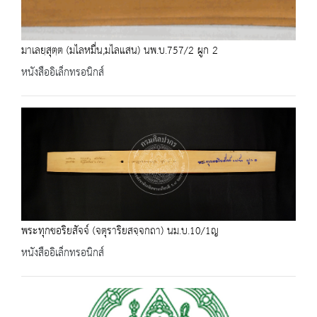
มาเลยฺสุตฺต (มไลหมื่น,มไลแสน) นพ.บ.757/2 ผูก 2
หนังสืออิเล็กทรอนิกส์
พระทุกขอริยสัจจ์ (จตุราริยสจฺจกถา) นม.บ.10/1ญ
หนังสืออิเล็กทรอนิกส์