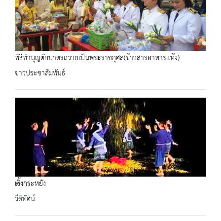
พิธีทำบุญตักบาตรถวายเป็นพระราชกุศล(ข้าวสารอาหารแห้ง)
ข่าวประชาสัมพันธ์
เซิ้งกระหยัง
วีดิทัศน์