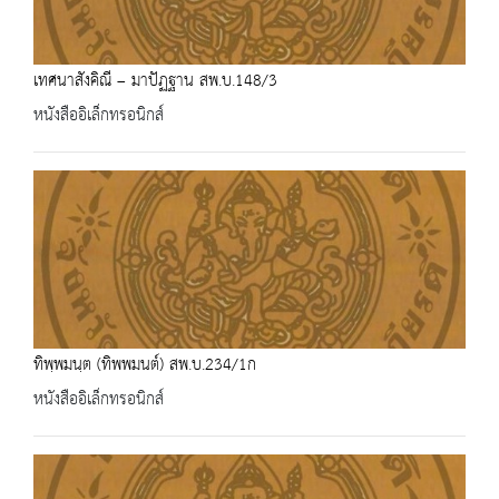
เทศนาสังคิณี – มาปัฏฐาน สพ.บ.148/3
หนังสืออิเล็กทรอนิกส์
ทิพฺพมนฺต (ทิพพมนต์) สพ.บ.234/1ก
หนังสืออิเล็กทรอนิกส์