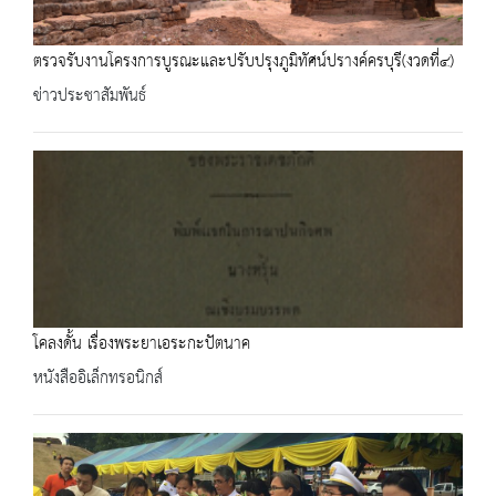
ตรวจรับงานโครงการบูรณะและปรับปรุงภูมิทัศน์ปรางค์ครบุรี(งวดที่๔)
ข่าวประชาสัมพันธ์
โคลงดั้น เรื่องพระยาเอระกะปัตนาค
หนังสืออิเล็กทรอนิกส์