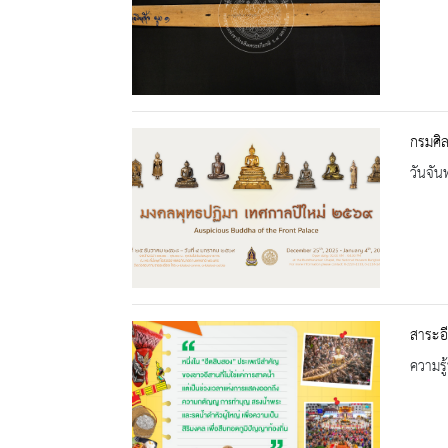
กรมศิ
วันจัน
สาระอี
ความรู้