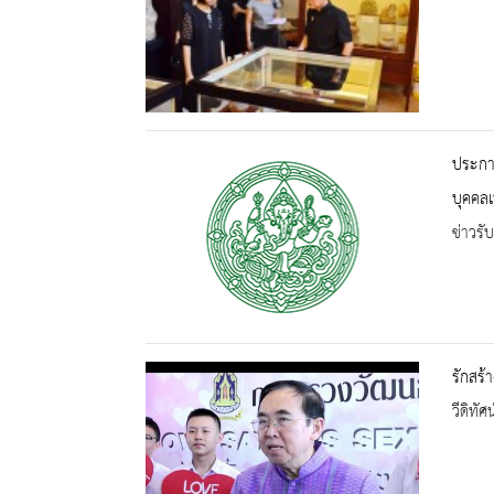
ประกาศ
บุคคลเ
ข่าวรั
รักสร้
วีดิทัศน