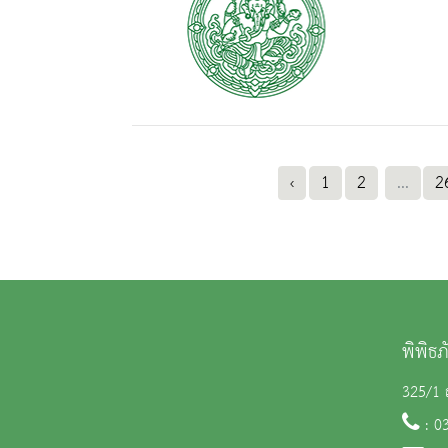
‹
1
2
...
2
พิพิธ
325/1 ถ
: 0