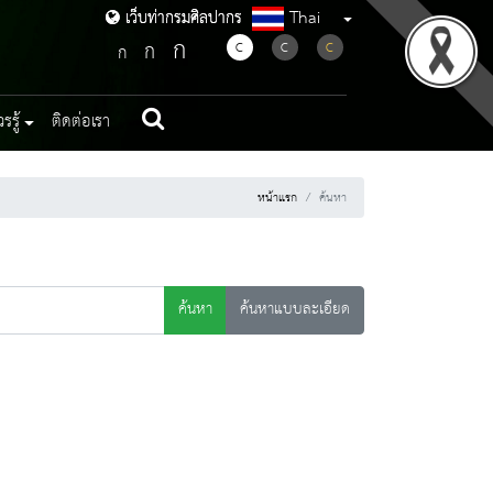
Thai
เว็บท่ากรมศิลปากร
เว็บท่ากรมศิลปากร
ก
ก
C
C
C
ก
รู้
ติดต่อเรา
หน้าแรก
ค้นหา
ค้นหา
ค้นหาแบบละเอียด