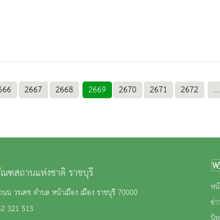
666
2667
2668
2669
2670
2671
2672
...
ภัณฑสถานแห่งชาติ ราชบุรี
หน้
นน วรเดช ตำบล หน้าเมือง เมือง ราชบุรี 70000
ข่
32 321 513
นิ