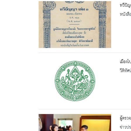
ทวีปัญ
หนังสื
เมืองโบ
วีดิทัศน
ผู้ตรว
ข่าวปร