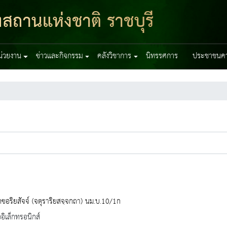
ฑสถานแห่งชาติ ราชบุรี
หน่วยงาน
ข่าวและกิจกรรม
คลังวิชาการ
นิทรรศการ
ประชาชนควร
ขอริยสัจจ์ (จตุราริยสจฺจกถา) นม.บ.10/1ก
ออิเล็กทรอนิกส์