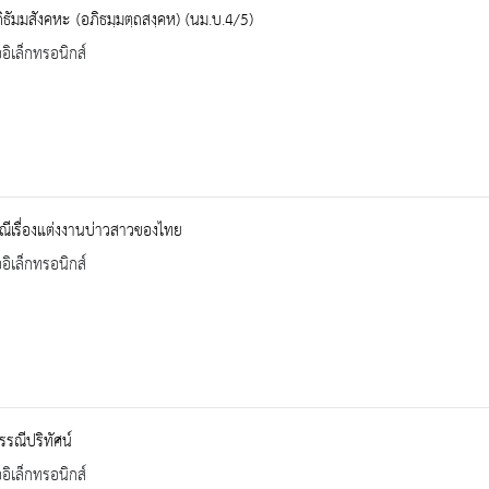
ธัมมสังคหะ (อภิธมฺมตฺถสงฺคห) (นม.บ.4/5)
ออิเล็กทรอนิกส์
ีเรื่องแต่งงานบ่าวสาวของไทย
ออิเล็กทรอนิกส์
รณีปริทัศน์
ออิเล็กทรอนิกส์