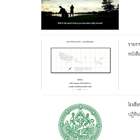
รายงา
หนังสื
โรงเรี
ปฏิทิน