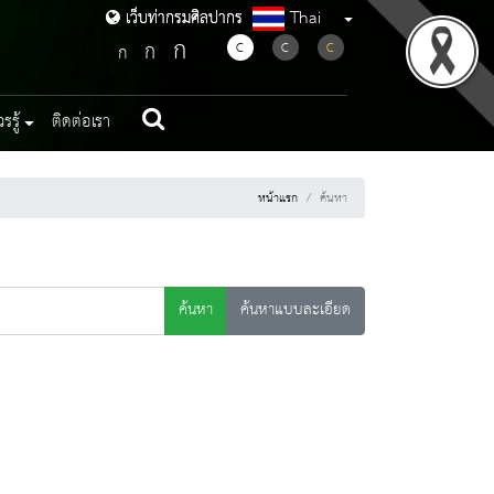
Thai
เว็บท่ากรมศิลปากร
เว็บท่ากรมศิลปากร
ก
ก
C
C
C
ก
รู้
ติดต่อเรา
หน้าแรก
ค้นหา
ค้นหา
ค้นหาแบบละเอียด