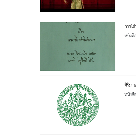
การโต้
หนังสื
ศิริมา
หนังสื