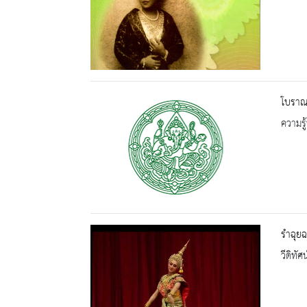
โบราณ
ความรู้
รำฉุย
วีดิทัศน