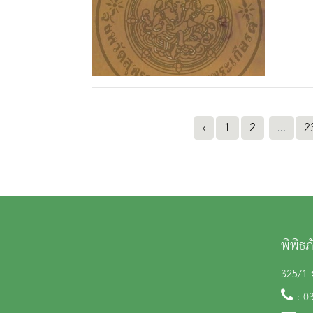
‹
1
2
...
2
พิพิธ
325/1 ถ
: 0