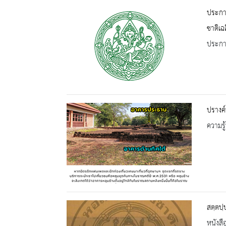
ประกาศ
ชาติเฉ
ประกาศ
ปรางค์
ความรู้
สตฺตปฺ
หนังสื