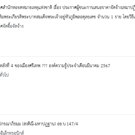
สำนักหอจดหมายเหตุแห่งชาติ เรื่อง ประกาศผู้ชนะการเสนอราคาจัดจ้างเหมาปฏิ
ลิมพระเกียรติพระบาทสมเด็จพระเจ้าอยู่หัวภูมิพลอดุลยเดช จำนวน 1 ราย โดยวิธ
จัดซื้อจัดจ้าง
หลังที่ 4 ของเมืองศรีเทพ ??? องค์ความรู้ประจำเดือนมีนาคม 2567
ทั่วไป
ปกรณาภิธมฺม (สงฺคิณี-มหาปฎฐาน) อย.บ.147/4
ออิเล็กทรอนิกส์