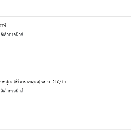
วาที
ออิเล็กทรอนิกส์
นนฺทสุตฺต (ศิริมานนฺทสุตฺต) ชบ.บ. 210/1ก
ออิเล็กทรอนิกส์