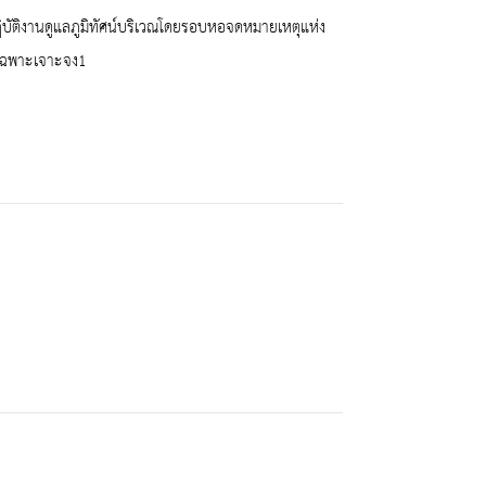
บัติงานดูแลภูมิทัศน์บริเวณโดยรอบหอจดหมายเหตุแห่ง
ีเฉพาะเจาะจง1