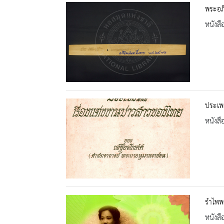
พระอภิ
หนังสื
ประเพณ
หนังสื
รำไพพร
หนังสื