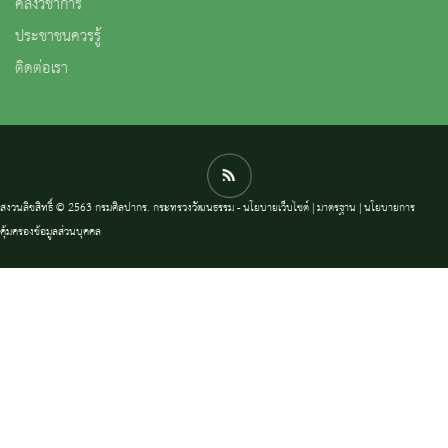
คลังวิชาการ
ประชาชนควรรู้
ติดต่อเรา
สงวนลิขสิทธิ์ © 2563 กรมศิลปากร. กระทรวงวัฒนธรรม -
นโยบายเว็บไซต์
|
มาตรฐาน
|
นโยบายการ
คุ้มครองข้อมูลส่วนบุคคล