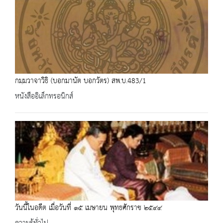
กมฺมวาจาวิธิ (บอกมานัต บอกวัตร) สพ.บ.483/1
หนังสืออิเล็กทรอนิกส์
วันนี้ในอดีต เมื่อวันที่ ๑๕ เมษายน พุทธศักราช ๒๕๔๔