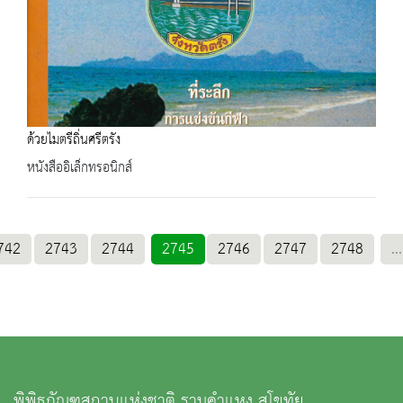
ด้วยไมตรีถิ่นศรีตรัง
หนังสืออิเล็กทรอนิกส์
742
2743
2744
2745
2746
2747
2748
...
พิพิธภัณฑสถานแห่งชาติ รามคำแหง สุโขทัย