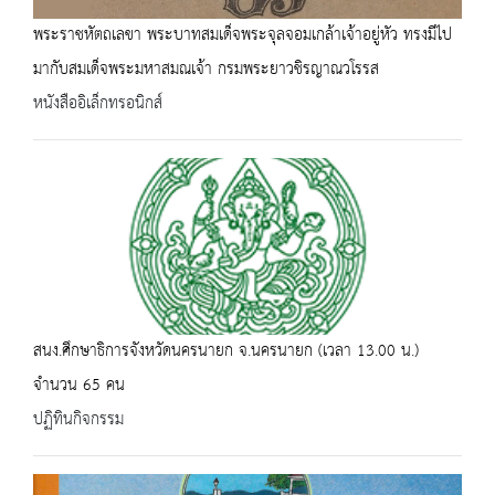
พระราชหัตถเลขา พระบาทสมเด็จพระจุลจอมเกล้าเจ้าอยู่หัว ทรงมีไป
มากับสมเด็จพระมหาสมณเจ้า กรมพระยาวชิรญาณวโรรส
หนังสืออิเล็กทรอนิกส์
สนง.ศึกษาธิการจังหวัดนครนายก จ.นครนายก (เวลา 13.00 น.)
จำนวน 65 คน
ปฏิทินกิจกรรม