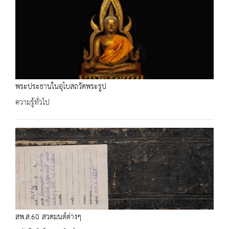
พระประธานในอุโบสถวัดพระรูป
ความรู้ทั่วไป
สพ.ส.60 สวดมนต์ต่างๆ