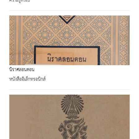
ความรู้ทั่วไป
นิราศลอนดอน
หนังสืออิเล็กทรอนิกส์