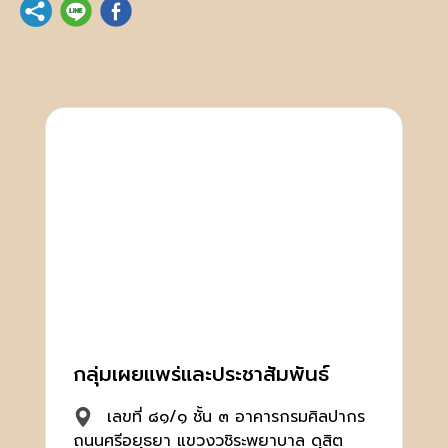
กลุ่มเผยแพร่และประชาสัมพันธ์
เลขที่ ๘๑/๑ ชั้น ๓ อาคารกรมศิลปากร
ถนนศรีอยุธยา แขวงวชิระพยาบาล ดุสิต