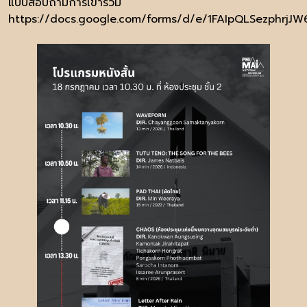
แบบสอบถามการเข้าร่วม
https://docs.google.com/forms/d/e/1FAIpQLSezphrj