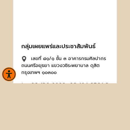
กลุ่มเผยแพร่และประชาสัมพันธ์
เลขที่ ๘๑/๑ ชั้น ๓ อาคารกรมศิลปากร
ถนนศรีอยุธยา แขวงวชิระพยาบาล ดุสิต
กรุงเทพฯ ๑๐๓๐๐
02 126 6660, 02 164 2501-2
ต่อ 3030, 3031
broadcast@finearts.go.th