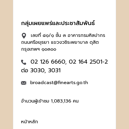
กลุ่มเผยแพร่และประชาสัมพันธ์
เลขที่ ๘๑/๑ ชั้น ๓ อาคารกรมศิลปากร
ถนนศรีอยุธยา แขวงวชิระพยาบาล ดุสิต
กรุงเทพฯ ๑๐๓๐๐
02 126 6660, 02 164 2501-2
ต่อ 3030, 3031
broadcast@finearts.go.th
จำนวนผู้เข้าชม 1,083,136 คน
หน้าหลัก