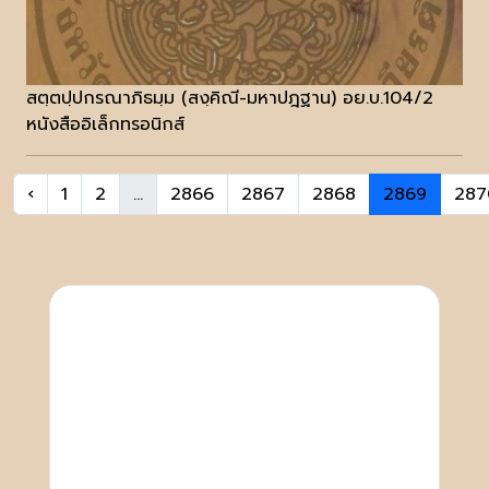
สตฺตปฺปกรณาภิธมฺม (สงฺคิณี-มหาปฎฐาน) อย.บ.104/2
หนังสืออิเล็กทรอนิกส์
‹
1
2
...
2866
2867
2868
2869
287