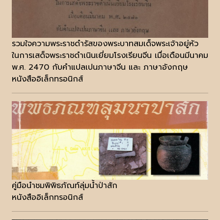
รวมใจความพระราชดำรัสของพระบาทสมเด็จพระเจ้าอยู่หัว
ในการเสด็จพระราชดำเนินเยี่ยมโรงเรียนจีน เมื่อเดือนมีนาคม
พ.ศ. 2470 กับคำแปลเปนภาษาจีน และ ภาษาอังกฤษ
หนังสืออิเล็กทรอนิกส์
คู่มือนำชมพิพิธภัณท์ลุ่มน้ำป่าสัก
หนังสืออิเล็กทรอนิกส์