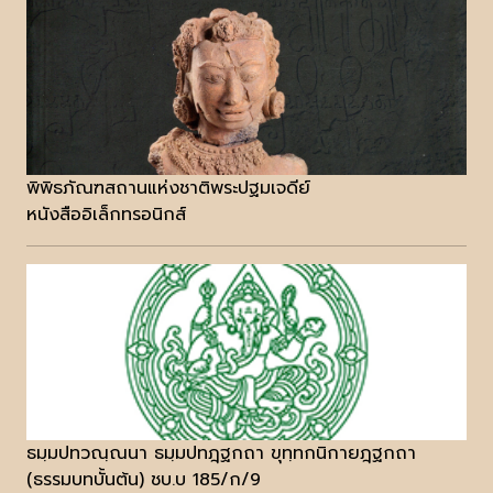
พิพิธภัณฑสถานแห่งชาติพระปฐมเจดีย์
หนังสืออิเล็กทรอนิกส์
ธมฺมปทวณฺณนา ธมฺมปทฎฺฐกถา ขุทฺทกนิกายฎฺฐกถา
(ธรรมบทบั้นต้น) ชบ.บ 185/ก/9