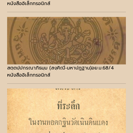
หนังสืออิเล็กทรอนิกส์
สตฺตปฺปกรณาภิธมฺม (สงฺคิณี-มหาปฎฐาน)อย.บ.68/4
หนังสืออิเล็กทรอนิกส์