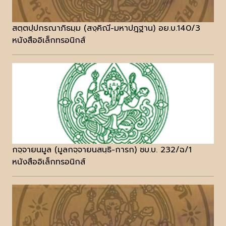
สตฺตปฺปกรณาภิธมฺม (สงฺคิณี-มหาปฎฐาน) อย.บ.140/3
หนังสืออิเล็กทรอนิกส์
กจฺจายนมูล (มูลกจฺจายนสนฺธิ-การก) ชบ.บ. 232/ฉ/1
หนังสืออิเล็กทรอนิกส์