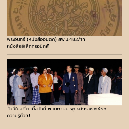
พระอินทร์ (หนังสืออินตก) สพ.บ.482/1ก
หนังสืออิเล็กทรอนิกส์
วันนี้ในอดีต เมื่อวันที่ ๓ เมษายน พุทธศักราช ๒๕๔๐
ความรู้ทั่วไป