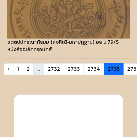
สตฺตปฺปกรณาภิธมฺม (สงฺคิณี-มหาปฎฐาน) อย.บ.79/5
หนังสืออิเล็กทรอนิกส์
‹
1
2
...
2732
2733
2734
2735
273