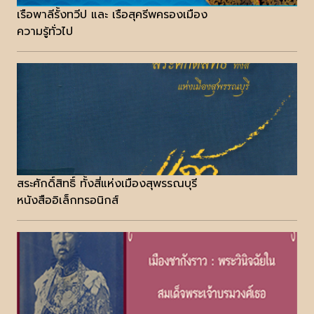
เรือพาลีรั้งทวีป และ เรือสุครีพครองเมือง
ความรู้ทั่วไป
สระศักดิ์สิทธิ์ ทั้งสี่แห่งเมืองสุพรรณบุรี
หนังสืออิเล็กทรอนิกส์