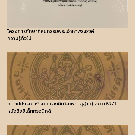
โครงการศึกษาศิลปกรรมพระเจ้าห้าพระองค์
ความรู้ทั่วไป
สตฺตปฺปกรณาภิธมฺม (สงฺคิณี-มหาปฎฐาน) อย.บ.67/1
หนังสืออิเล็กทรอนิกส์