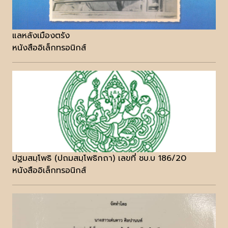
แลหลังเมืองตรัง
หนังสืออิเล็กทรอนิกส์
ปฐมสมฺโพธิ (ปถมสมฺโพธิกถา) เลขที่ ชบ.บ 186/20
หนังสืออิเล็กทรอนิกส์