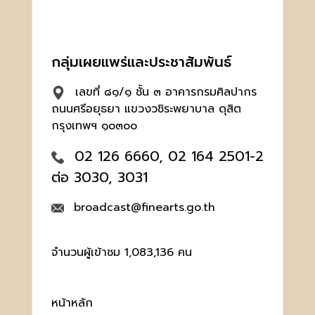
กลุ่มเผยแพร่และประชาสัมพันธ์
เลขที่ ๘๑/๑ ชั้น ๓ อาคารกรมศิลปากร
ถนนศรีอยุธยา แขวงวชิระพยาบาล ดุสิต
กรุงเทพฯ ๑๐๓๐๐
02 126 6660, 02 164 2501-2
ต่อ 3030, 3031
broadcast@finearts.go.th
จำนวนผู้เข้าชม 1,083,136 คน
หน้าหลัก