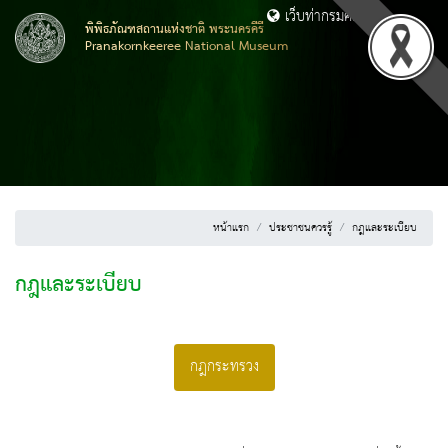
เว็บท่ากรมศิลปากร
พิพิธภัณฑสถานแห่งชาติ พระนครคีรี
Pranakornkeeree National Museum
หน้าแรก
ประชาชนควรรู้
กฎและระเบียบ
กฎและระเบียบ
กฎกระทรวง