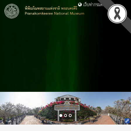
เว็บท่ากรมศิลปากร
พิพิธภัณฑสถานแห่งชาติ พระนครคีรี
Pranakornkeeree National Museum