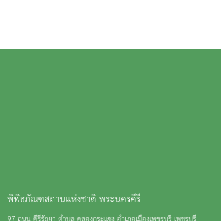
พิพิธภัณฑสถานแห่งชาติ พระนครคีรี
97 ถนน คีรีรัถยา ตำบล คลองกระแซง อำเภอเมืองเพชรบุรี เพชรบุรี