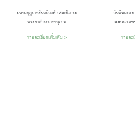
มหามกุฎราชสันตติวงศ์ : สมเด็จกรม
วันพืชมงคล 
รายละเอียดเพิ่มเติม >
รายละเอ