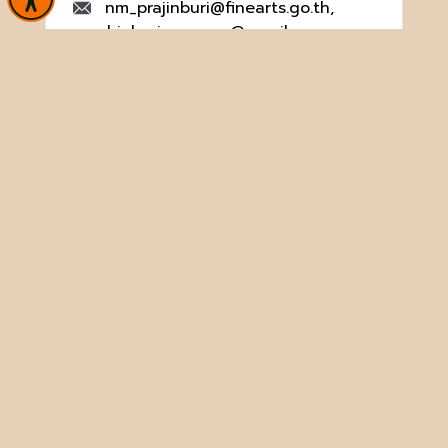
nm_prajinburi@finearts.go.th,
prachinburi.museum@gmail.com
จำนวนผู้เข้าชม 66,878 คน
หน้าหลัก
ข่าวและกิจกรรม
นิทรรศการ
บริการ
เกี่ยวกับหน่วยงาน
คลังวิชาการ
ประชาชนควรรู้