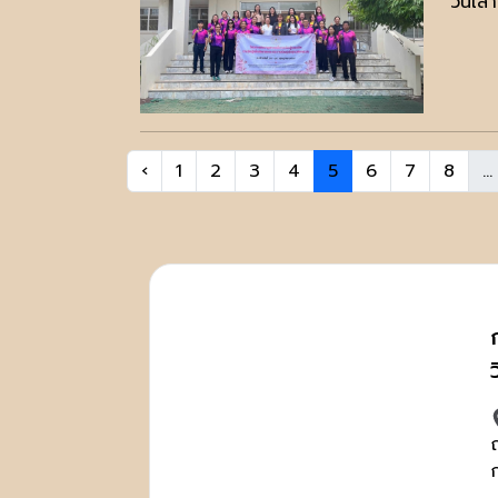
วันเส
‹
1
2
3
4
5
6
7
8
...