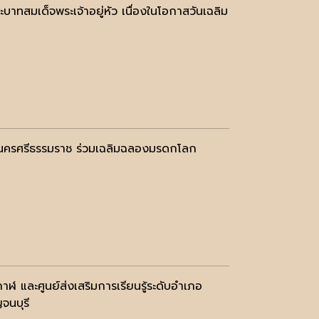
สมเด็จพระเจ้าอยู่หัว เนื่องในโอกาสวันเฉลิม
งนครศรีธรรมราช ร่วมเฉลิมฉลองมรดกโลก
าฬ และศูนย์ส่งเสริมการเรียนรู้ระดับอำเภอ
จนบุรี