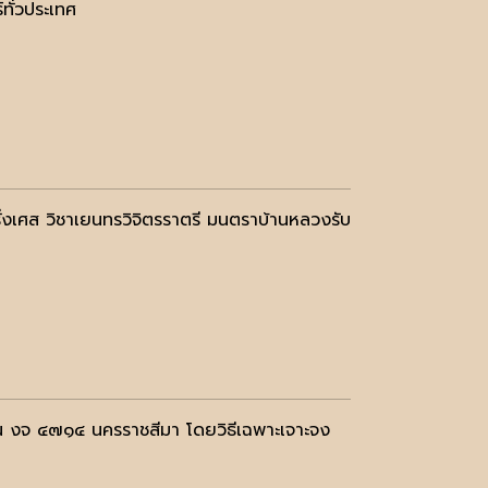
ทั่วประเทศ
ั่งเศส วิชาเยนทรวิจิตรราตรี มนตราบ้านหลวงรับ
น งจ ๔๗๑๔ นครราชสีมา โดยวิธีเฉพาะเจาะจง