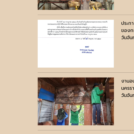
ประกา
ของก
วันจั
งานอน
นครรา
วันจั