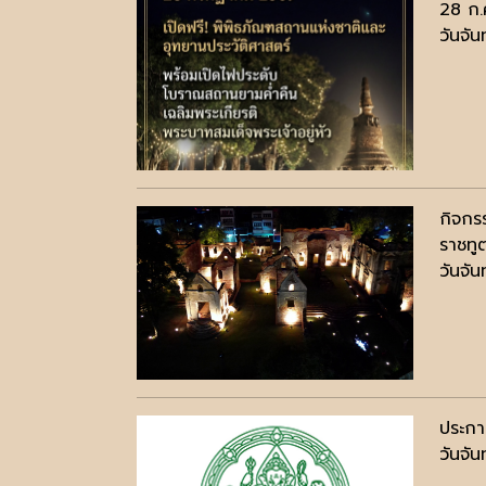
28 ก.
วันจั
กิจกร
ราชทูต
วันจั
ประกา
วันจัน