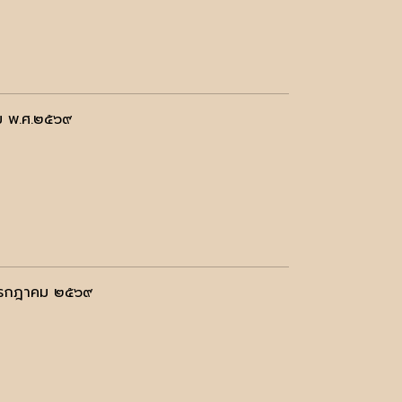
คม พ.ศ.๒๕๖๙
๘ กรกฎาคม ๒๕๖๙