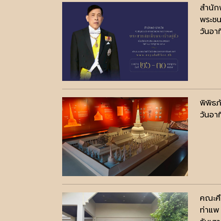
สำนัก
พระชน
วันอา
พิพิธ
วันอา
คณะศึ
ท่าแพ