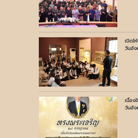
เปิดใ
วันอั
เนื่อ
วันอั