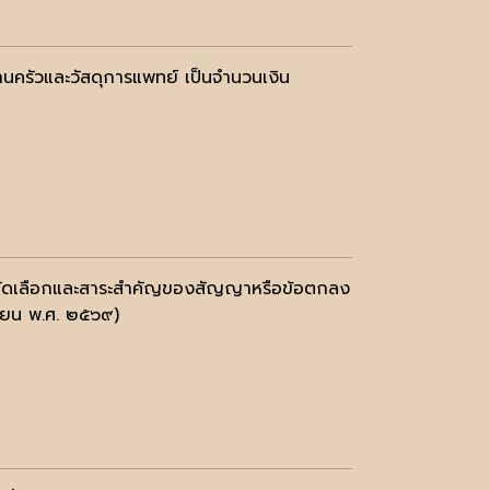
านครัวและวัสดุการแพทย์ เป็นจำนวนเงิน
บการคัดเลือกและสาระสำคัญของสัญญาหรือข้อตกลง
นายน พ.ศ. ๒๕๖๙)