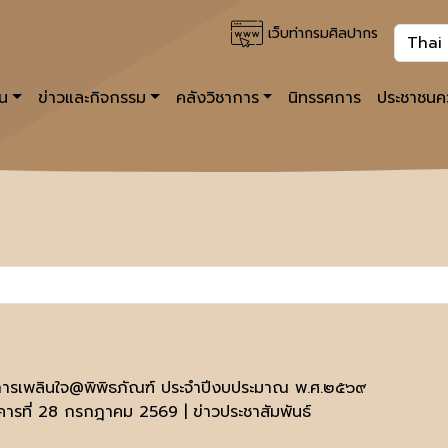
เว็บท่ากรมศิลปากร
าน
ข่าวและกิจกรรม
คลังวิชาการ
นิทรรศการ
ประชาชนคว
ารเพลินใจ@พิพิธภัณฑ์ ประจำปีงบประมาณ พ.ศ.๒๕๖๙
งคารที่ 28 กรกฎาคม 2569 | ข่าวประชาสัมพันธ์