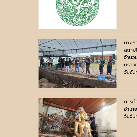
นางสา
สถาปน
จำนวน
ตรวจท
วันจั
การดำ
อำเภอ
วันจั