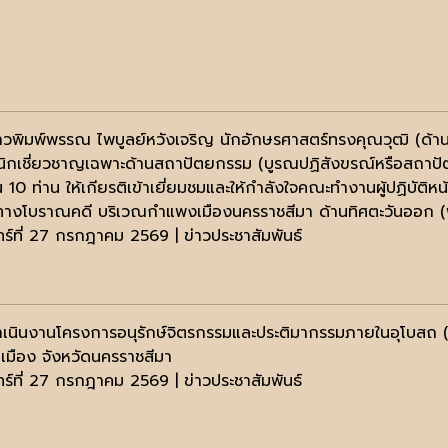
วพิมพ์พรรณ ไพบูลย์หวังเจริญ นักอักษรศาสตร์ทรงคุณวุฒิ (ด้าน
ิกเชี่ยวชาญเฉพาะด้านสถาปัตยกรรม (บูรณปฏิสังขรณ์หรือสถาปั
 10 ท่าน ให้เกียรติเข้าเยี่ยมชมและให้กำลังใจคณะทำงานผู้ปฏิบัต
างโบราณคดี บริเวณกำแพงเมืองนครราชสีมา ด้านทิศตะวันออก (
นทร์ที่ 27 กรกฎาคม 2569 | ข่าวประชาสัมพันธ์
เนินงานโครงการอนุรักษ์จิตรกรรมและประติมากรรมภายในอุโบสถ (ว
เมือง จังหวัดนครราชสีมา
นทร์ที่ 27 กรกฎาคม 2569 | ข่าวประชาสัมพันธ์