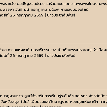
พระราชวัง ขอเชิญชวนประชาชนร่วมลงนามถวายพระพรชัยมงคลพระบาท
มพรรษา วันที่ ๒๘ กรกฎาคม ๒๕๖๙ ผ่านระบบออนไลน์
ทิตย์ที่ 26 กรกฎาคม 2569 | ข่าวประชาสัมพันธ์
ภัณฑสถานแห่งชาติ นครศรีธรรมราช เปิดห้องพระมหาธาตุแห่งเมือ
ทิตย์ที่ 26 กรกฎาคม 2569 | ข่าวประชาสัมพันธ์
กษาดูงานจาก ศูนย์ส่งเสริมการเรียนรู้ระดับอำเภอเซกา จังหวัดบึงก
 จังหวัดสตูล ได้เข้าเยี่ยมชมและศึกษาดูงาน หอสมุดแห่งชาติฯ กาญ