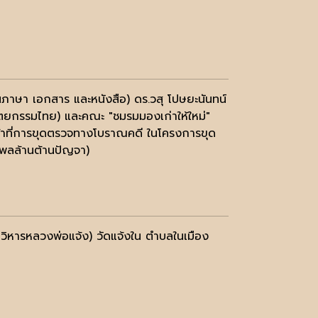
ภาษา เอกสาร และหนังสือ) ดร.วสุ โปษยะนันทน์
ตยกรรมไทย) และคณะ "ชมรมมองเก่าให้ใหม่"
ิหน้าที่การขุดตรวจทางโบราณคดี ในโครงการขุด
พลล้านต้านปัญจา)
ิหารหลวงพ่อแจ้ง) วัดแจ้งใน ตำบลในเมือง