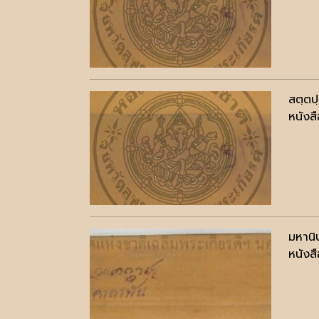
สตฺตป
หนังสื
มหานิ
หนังสื