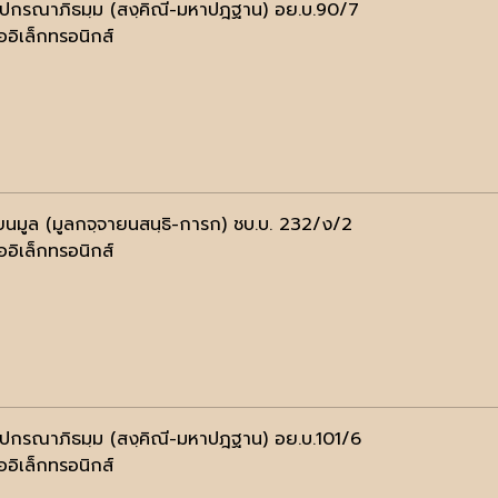
ฺปกรณาภิธมฺม (สงฺคิณี-มหาปฎฐาน) อย.บ.90/7
ออิเล็กทรอนิกส์
ยนมูล (มูลกจฺจายนสนฺธิ-การก) ชบ.บ. 232/ง/2
ออิเล็กทรอนิกส์
ฺปกรณาภิธมฺม (สงฺคิณี-มหาปฎฐาน) อย.บ.101/6
ออิเล็กทรอนิกส์