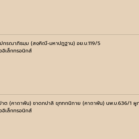
ฺปกรณาภิธมฺม (สงฺคิณี-มหาปฎฐาน) อย.บ.119/5
ออิเล็กทรอนิกส์
ปาต (คาถาพัน) ชาดกปาลิ ขุททกนิกาย (คาถาพัน) นพ.บ.636/1 ผู
ออิเล็กทรอนิกส์