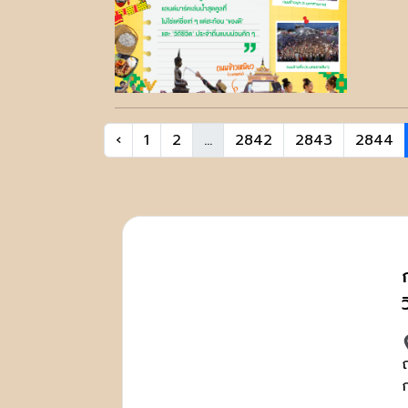
‹
1
2
...
2842
2843
2844