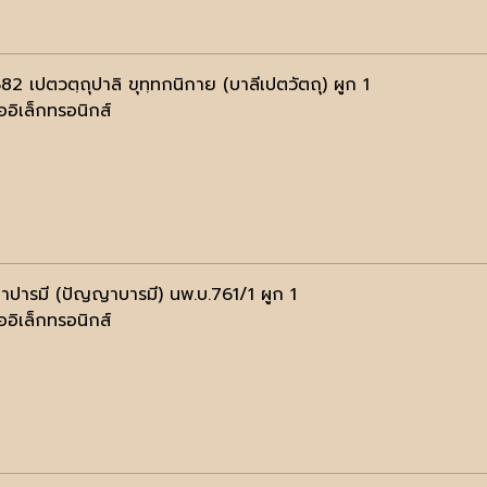
82 เปตวตฺถุปาลิ ขุทฺทกนิกาย (บาลีเปตวัตถุ) ผูก 1
ออิเล็กทรอนิกส์
ปารมี (ปัญญาบารมี) นพ.บ.761/1 ผูก 1
ออิเล็กทรอนิกส์