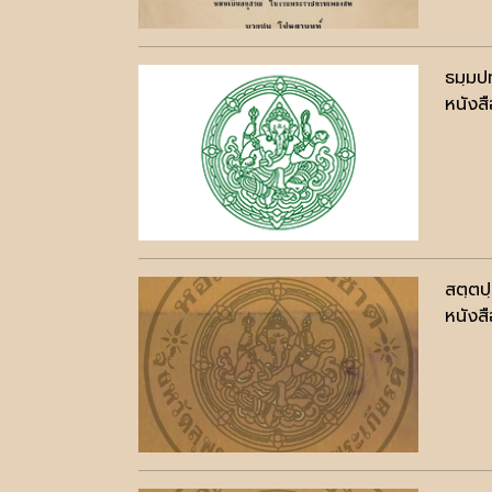
ธมฺมป
หนังสื
สตฺตป
หนังสื