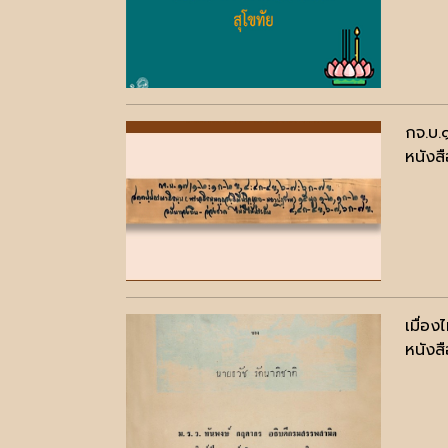
กจ.บ.
หนังสื
เมื่อง
หนังสื