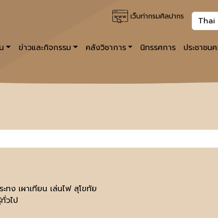
เว็บท่ากรมศิลปากร
าน
ข่าวและกิจกรรม
คลังวิชาการ
นิทรรศการ
ประชาชนคว
ะทง เผาเทียน เล่นไฟ สุโขทัย
้ทั่วไป