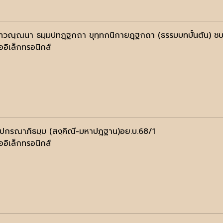
ทวณฺณนา ธมฺมปทฎฺฐกถา ขุทฺทกนิกายฎฺฐกถา (ธรรมบทบั้นต้น) ช
ออิเล็กทรอนิกส์
ฺปกรณาภิธมฺม (สงฺคิณี-มหาปฎฐาน)อย.บ.68/1
ออิเล็กทรอนิกส์