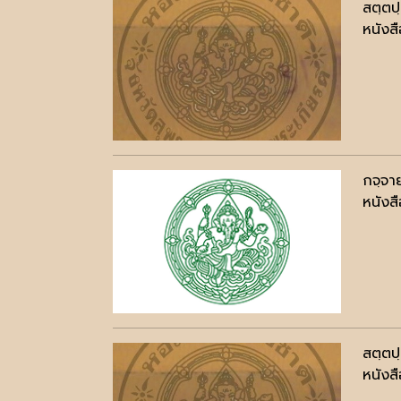
สตฺตป
หนังสื
กจฺจา
หนังสื
สตฺตป
หนังสื