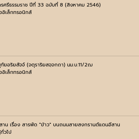
รศรีธรรมราช ปีที่ 33 ฉบับที่ 8 (สิงหาคม 2546)
ออิเล็กทรอนิกส์
ุทัยอริยสัจจ์ (จตุราริยสจฺจกถา) นม.บ.11/2ฌ
ออิเล็กทรอนิกส์
ีสาน เรื่อง สารพัด "ข้าว" บนถนนสายสงกรานต์แดนอีสาน
้ทั่วไป