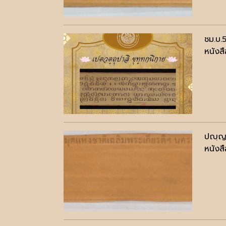
ชม.บ.5
หนังสื
ปญฺญา
หนังสื