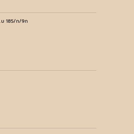
บ.บ 185/ก/9ก