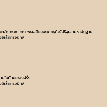
๑๗/๑-๒:๑ก-๒ก พระอภิธมฺมตฺถสงฺคิณีปริจฺเฉทมหาปฏฺฐาน
ออิเล็กทรอนิกส์
ไทยในทัศนะของฝรั่ง
ออิเล็กทรอนิกส์