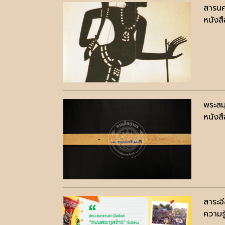
สารนค
หนังสื
พระสม
หนังสื
สาระอ
ความรู