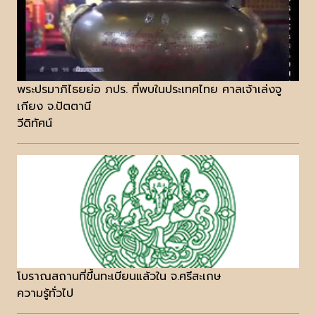
พระปรมาภิไธยย่อ ภปร. ที่พบในประเทศไทย ศาลเจ้าเล่งจู
เกียง จ.ปัตตานี
วีดิทัศน์
โบราณสถานที่ขึ้นทะเบียนแล้วใน จ.ศรีสะเกษ
ความรู้ทั่วไป