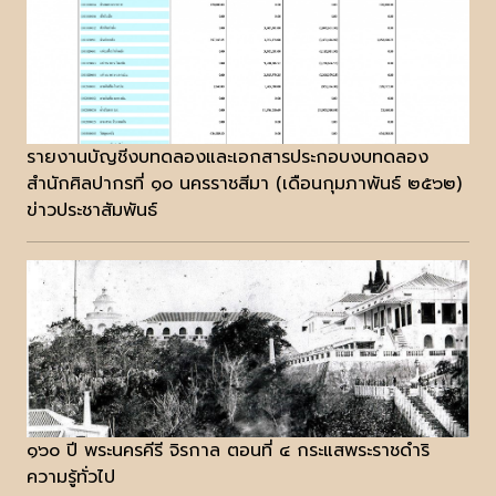
รายงานบัญชีงบทดลองและเอกสารประกอบงบทดลอง
สำนักศิลปากรที่ ๑๐ นครราชสีมา (เดือนกุมภาพันธ์ ๒๕๖๒)
ข่าวประชาสัมพันธ์
๑๖๐ ปี พระนครคีรี จิรกาล ตอนที่ ๔ กระแสพระราชดำริ
ความรู้ทั่วไป