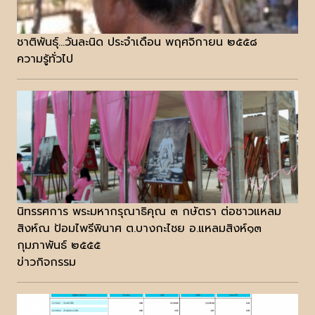
ชาติพันธุ์...วันละนิด ประจำเดือน พฤศจิกายน ๒๕๕๘
ความรู้ทั่วไป
นิทรรศการ พระมหากรุณาธิคุณ ๓ กษัตรา ต่อชาวแหลม
สิงห์ณ ป้อมไพรีพินาศ ต.บางกะไชย อ.แหลมสิงห์๑๓
กุมภาพันธ์ ๒๕๕๕
ข่าวกิจกรรม