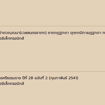
ปาตวณฺณนา(เวสฺสนฺตรชาตก) ชาตกฏฐกถา ขุทฺทกนิกายฏฐกถา ท
ออิเล็กทรอนิกส์
ศรีธรรมราช ปีที่ 28 ฉบับที่ 2 (กุมภาพันธ์ 2541)
ออิเล็กทรอนิกส์