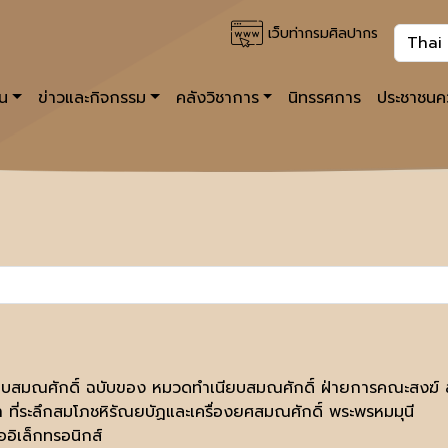
เว็บท่ากรมศิลปากร
าน
ข่าวและกิจกรรม
คลังวิชาการ
นิทรรศการ
ประชาชนคว
ยบสมณศักดิ์ ฉบับของ หมวดทำเนียบสมณศักดิ์ ฝ่ายการคณะสงฆ
 ที่ระลึกสมโภชหิรัณยบัฏและเครื่องยศสมณศักดิ์ พระพรหมมุนี
ออิเล็กทรอนิกส์