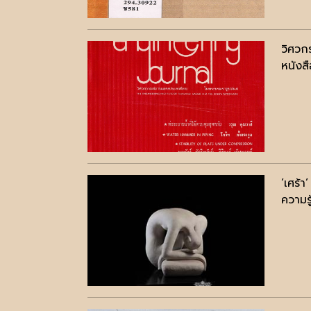
วิศวก
หนังสื
‘เศร้า
ความรู