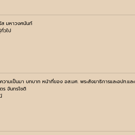
รัส มหาวงศนันท์
้ทั่วไป
ติความเป็นมา บทบาท หน้าที่ของ อส.มศ. พระสังฆาธิการและอปท.
ตร จันทรโชติ
น์