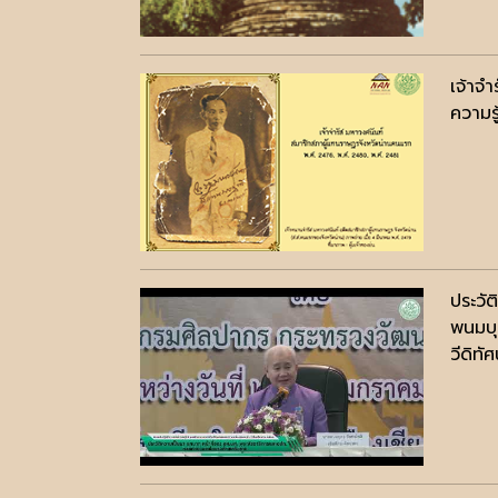
เจ้าจำ
ความรู
ประวั
พนมบุ
วีดิทัศ