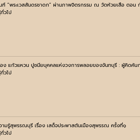
ณฑ์ “พระเวสสันดรชาดก” ผ่านภาพจิตรกรรม ณ วัดห้วยเสือ ตอน กั
้ทั่วไป
ือง แก้วแหวน ปูชนียบุคคลแห่งวงการพลอยของจันทบุรี : ผู้คิด
้ทั่วไป
ามรู้สุพรรณบุรี เรื่อง เสด็จประพาสต้นเมืองสุพรรณ ครั้งที่๑
้ทั่วไป