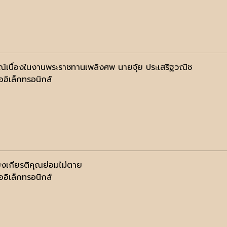
ณ์เนื่องในงานพระราชทานเพลิงศพ นายจุ้ย ประเสริฐวณิช
ออิเล็กทรอนิกส์
ียงเกียรติคุณย่อมไม่ตาย
ออิเล็กทรอนิกส์