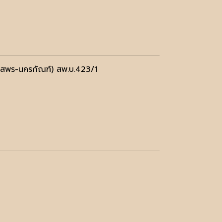
สพร-นครกัณฑ์) สพ.บ.423/1