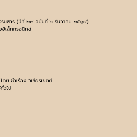
รรมสาร (ปีที่ ๒๙ ฉบับที่ ๖ ธันวาคม ๒๕๑๙)
ออิเล็กทรอนิกส์
’ โดย ชำเรือง วิเชียรเขตต์
้ทั่วไป