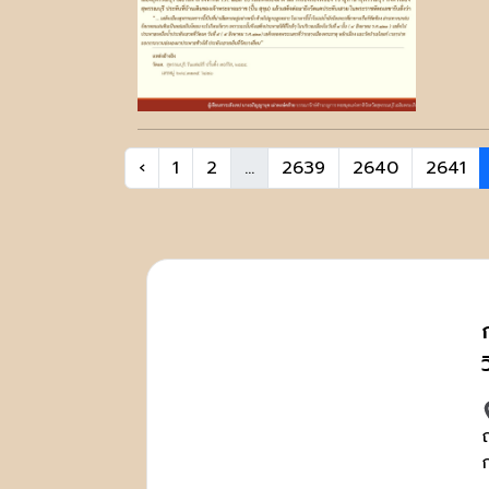
‹
1
2
...
2639
2640
2641