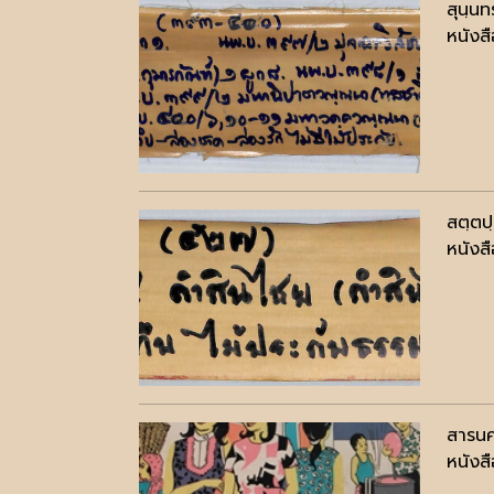
สุนฺน
หนังสื
สตฺตป
หนังสื
สารนคร
หนังสื