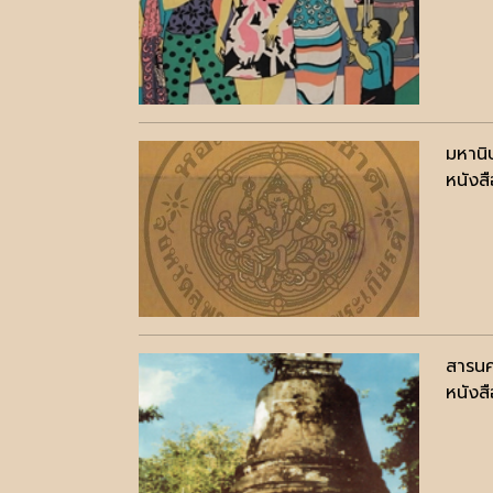
มหานิ
หนังสื
สารนคร
หนังสื