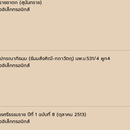
ทราชชาตก (สุนันทราช)
ออิเล็กทรอนิกส์
ฺปกรณาภิธมฺม (ธัมมสังคิณี-กถาวัตถุ) นพ.บ.531/4 ผูก4
ออิเล็กทรอนิกส์
ศรีธรรมราช ปีที่ 1 ฉบับที่ 8 (ตุลาคม 2513)
ออิเล็กทรอนิกส์