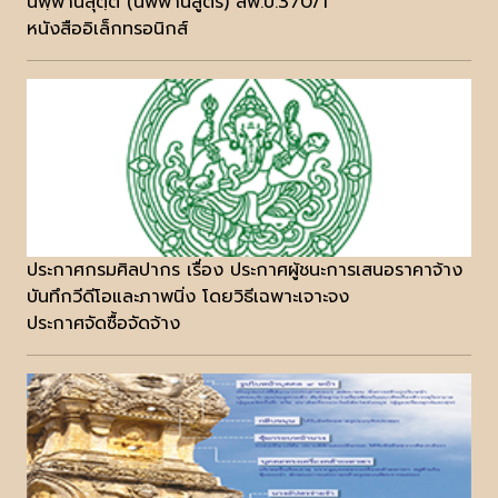
นิพฺพานสุตฺต (นิพพานสูตร) สพ.บ.370/1
หนังสืออิเล็กทรอนิกส์
ประกาศกรมศิลปากร เรื่อง ประกาศผู้ชนะการเสนอราคาจ้าง
บันทึกวีดีโอและภาพนิ่ง โดยวิธีเฉพาะเจาะจง
ประกาศจัดซื้อจัดจ้าง