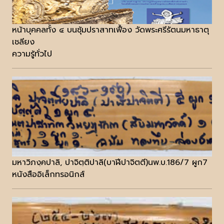
หน้าบุคคลทั้ง ๔ บนซุ้มปราสาทเฟื้อง วัดพระศรีรัตนมหาธาตุ
เชลียง
ความรู้ทั่วไป
มหาวิภงฺคปาลิ, ปาจิตฺติปาลิ(บาฬีปาจิตตี)นพ.บ.186/7 ผูก7
หนังสืออิเล็กทรอนิกส์