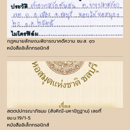
กฏหมายลักษณะพิจารณาคดีความ ชบ.ส. ๑๖
หนังสืออิเล็กทรอนิกส์
สตฺตปฺปกรณาภิธมฺม (สังคิณี-มหาปัฎฐาน) เลขที่
ชบ.บ.19/1-5
หนังสืออิเล็กทรอนิกส์