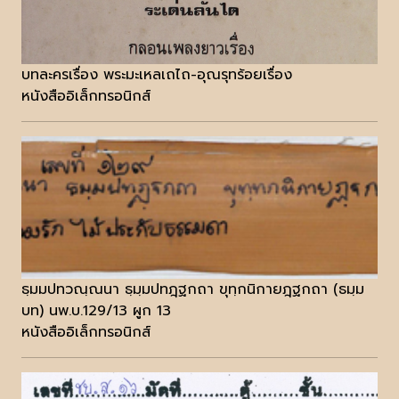
บทละครเรื่อง พระมะเหลเถไถ-อุณรุทร้อยเรื่อง
หนังสืออิเล็กทรอนิกส์
ธฺมมปทวณฺณนา ธฺมฺมปทฎฺฐกถา ขุทฺกนิกายฎฺฐกถา (ธมฺม
บท) นพ.บ.129/13 ผูก 13
หนังสืออิเล็กทรอนิกส์