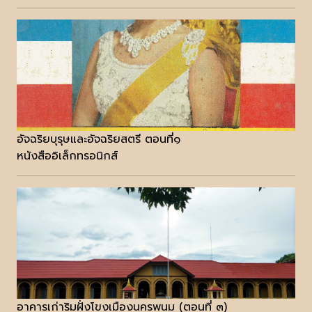
อัจฉริยบุรุษและอัจฉริยสตรี ตอนที่๑
หนังสืออิเล็กทรอนิกส์
อาคารเก่าริมฝั่งโขงเมืองนครพนม (ตอนที่ ๓)