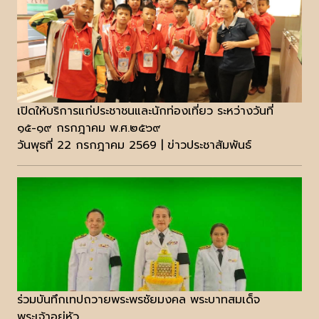
เปิดให้บริการแก่ประชาชนและนักท่องเที่ยว ระหว่างวันที่
๑๕-๑๙ กรกฎาคม พ.ศ.๒๕๖๙
วันพุธที่ 22 กรกฎาคม 2569 | ข่าวประชาสัมพันธ์
ร่วมบันทึกเทปถวายพระพรชัยมงคล พระบาทสมเด็จ
พระเจ้าอยู่หัว