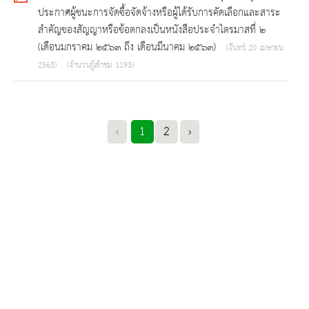
ประกาศผู้ชนะการจัดซื้อจัดจ้างหรือผู้ได้รับการคัดเลือกและสาระ
สำคัญของสัญญาหรือข้อตกลงเป็นหนังสือประจำไตรมาสที่ ๒
(เดือนมกราคม ๒๕๖๓ ถึง เดือนมีนาคม ๒๕๖๓)
(จันทร์ 20 เมษายน
2563)
(จำนวนผู้เข้าชม 1193)
‹
1
2
›