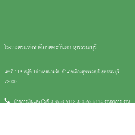
โรงละครแห่งชาติภาคตะวันตก สุพรรณบุรี
เลขที่ 119 หมู่ที่ 1ตำบลสนามชัย อำเภอเมืองสุพรรณบุรี สุพรรณบุรี
72000
: ฝ่ายการเงินและบัญชี 0-3553-5112 ,0 3553 5114 งานธุรการ งาน
บุคคล และงานประชาสัมพันธ์ 0 3553 5116
:
tt_tawantok@finearts.go.th งานการเงินและบัญชี งานจัดซื้อจัด
จ้าง ,nationaltheatre.suphanburi.com งานธุรการ