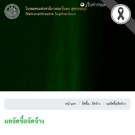
เว็บท่ากรมศิลปากร
โรงละครแห่งชาติภาคตะวันตก สุพรรณบุรี
Nationaltheatre Suphanburi
หน้าแรก
จัดซื้อ - จัดจ้าง
ผลจัดซื้อจัดจ้าง
ผลจัดซื้อจัดจ้าง