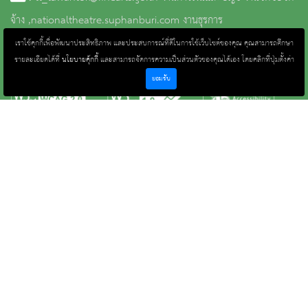
จ้าง ,nationaltheatre.suphanburi.com งานธุรการ
เราใช้คุกกี้เพื่อพัฒนาประสิทธิภาพ และประสบการณ์ที่ดีในการใช้เว็บไซต์ของคุณ คุณสามารถศึกษา
รายละเอียดได้ที่
นโยบายคุ้กกี้
และสามารถจัดการความเป็นส่วนตัวของคุณได้เอง โดยคลิกที่ปุ่มตั้งค่า
จำนวนผู้เข้าชม 5,198 คน
ยอมรับ
หน้าหลัก
ข่าวและกิจกรรม
นิทรรศการ
บริการ
เกี่ยวกับหน่วยงาน
คลังวิชาการ
ประชาชนควรรู้
ติดต่อเรา