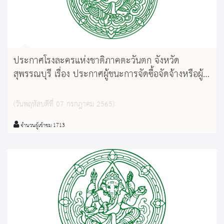
ประกาศโรงละครแห่งชาติภาคตะวันตก จังหวัด
สุพรรณบุรี เรื่อง ประกาศผู้ชนะการจัดซื้อจัดจ้างหรือผู้
ได้รับการคัดเลือก และสาระสำคัญของสัญญาหรือข้อ
ตกลงเป็นหนังสือ ประจำไตรมาสที่ ๒ ( เดือนมกราคม
(วันพฤหัสบดีที่ 07 กรกฎาคม 2565)
๒๕๖๕ ถึง เดือนมีนาคม ๒๕๖๕ )
จำนวนผู้เข้าชม 1713