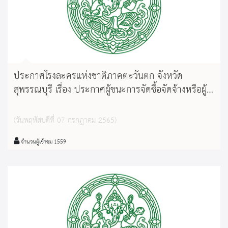
ประกาศโรงละครแห่งชาติภาคตะวันตก จังหวัด
สุพรรณบุรี เรื่อง ประกาศผู้ชนะการจัดซื้อจัดจ้างหรือผู้
ได้รับการคัดเลือก และสาระสำคัญของสัญญาหรือข้อ
ตกลงเป็นหนังสือ ประจำไตรมาสที่ ๓ ( เดือนเมษายน
(วันพฤหัสบดีที่ 07 กรกฎาคม 2565)
๒๕๖๕ ถึง เดือนมิถุนายน ๒๕๖๕ )
จำนวนผู้เข้าชม 1559