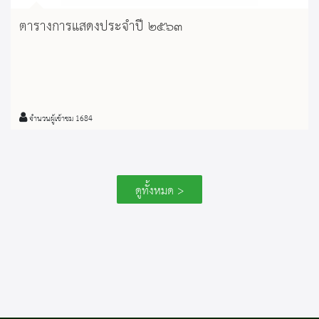
ตารางการแสดงประจำปี ๒๕๖๓
จำนวนผู้เข้าชม 1684
ดูทั้งหมด >