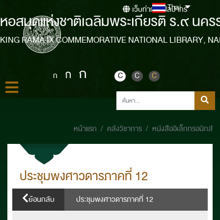
Thai
เว็บท่ากรมศิลปากร
หอสมุดแห่งชาติเฉลิมพระเกียรติ ร.๙ นคร
KING RAMA IX COMMEMORATIVE NATIONAL LIBRARY, N
ก
ก
ก
C
C
C
หน้าแรก
คลังวิชาการ
หนังสืออิเล็กทรอนิกส์
ประชุมพงศาวดารภาคที่ 12
ย้อนกลับ
ประชุมพงศาวดารภาคที่ 12