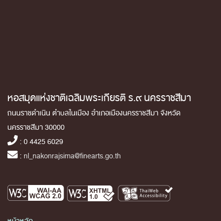
หอสมุดแห่งชาติเฉลิมพระเกียรติ ร.๙ นครราชสีมา
ถนนราชดำเนิน ตำบลในเมือง อำเภอเมืองนครราชสีมา จังหวัด
นครราชสีมา 30000
: 0 4425 6029
:
nl_nakonrajsima@finearts.go.th