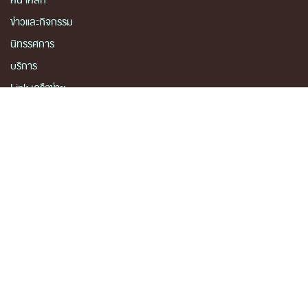
หน้าหลัก
ข่าวและกิจกรรม
นิทรรศการ
บริการ
Link เครือข่าย
เกี่ยวกับหน่วยงาน
คลังวิชาการ
ประชาชนควรรู้
ติดต่อเรา
สงวนลิขสิทธิ์ © 2563 กรมศิลปากร. กระทรวงวัฒนธรรม -
นโยบายเว็บไซต์
|
มาตรฐาน
|
นโยบายการคุ้มครองข้อมูลส่วนบุคคล