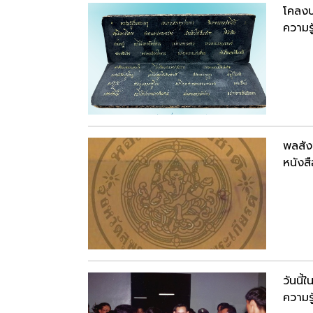
โคลงป
ความรู
พลสัง
หนังสื
วันนี
ความรู