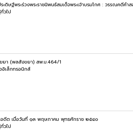
ระดิษฐ์พระร่วงพระราชนิพนธ์สมเด็จพระเจ้าบรมโกศ : วรรณคดีคำส
้ทั่วไป
ขยา (พลสังขยา) สพ.บ.464/1
ออิเล็กทรอนิกส์
้ในอดีต เมื่อวันที่ ๑๓ พฤษภาคม พุทธศักราช ๒๕๔๐
้ทั่วไป