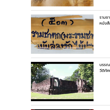
รามชา
หนังสื
บรรณ
วีดิทัศ