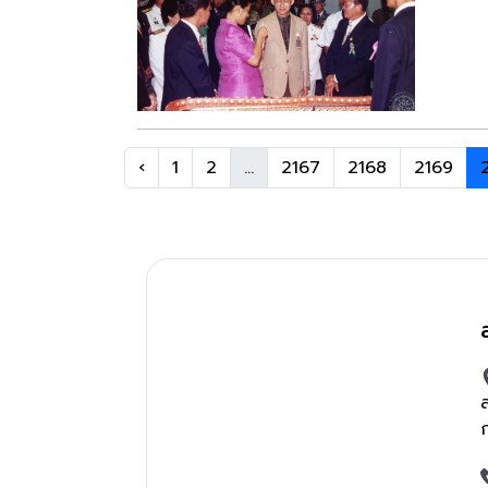
‹
1
2
...
2167
2168
2169