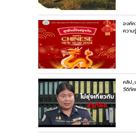
องค์คว
ความรู
คลิป_
วีดิทัศ