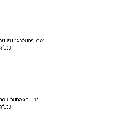
ยเส้น "ผาจันทร์แดง"
้ทั่วไป
นาคม วันท้องถิ่นไทย
้ทั่วไป