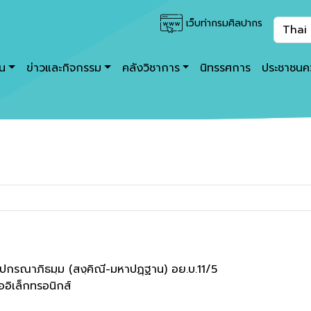
เว็บท่ากรมศิลปากร
าน
ข่าวและกิจกรรม
คลังวิชาการ
นิทรรศการ
ประชาชนคว
ฺปกรณาภิธมฺม (สงฺคิณี-มหาปฏฺฐาน) อย.บ.11/5
ออิเล็กทรอนิกส์