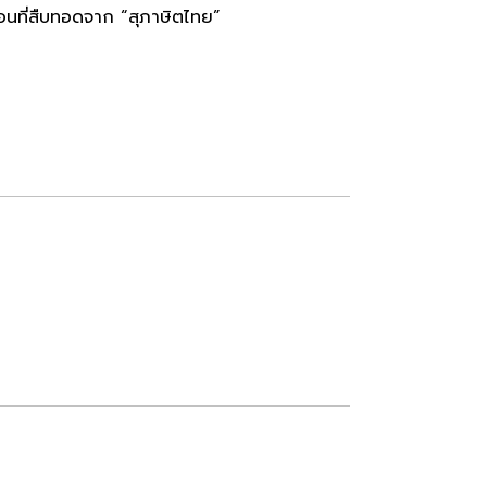
อนที่สืบทอดจาก “สุภาษิตไทย”