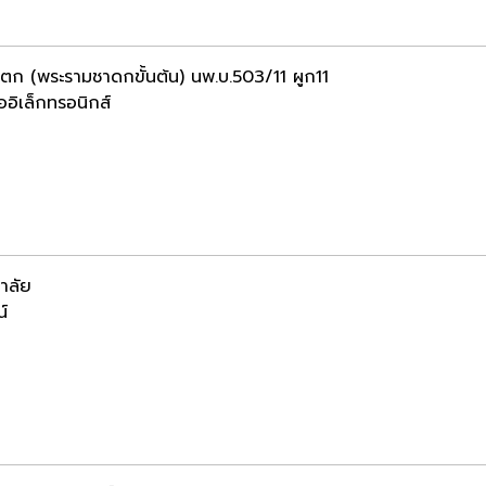
ตก (พระรามชาดกขั้นต้น) นพ.บ.503/11 ผูก11
ออิเล็กทรอนิกส์
าลัย
น์