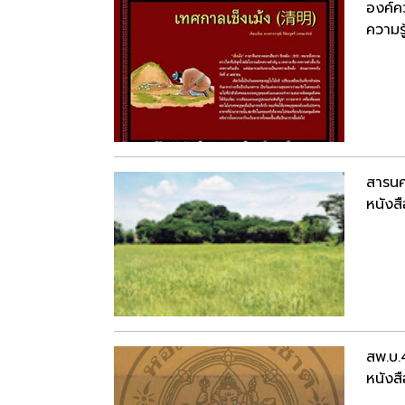
องค์ค
ความรู
สารนค
หนังสื
สพ.บ.4
หนังสื