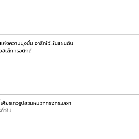
แห่งความมุ่งมั่น จารึกใว้...ในแผ่นดิน
ออิเล็กทรอนิกส์
ง "์เศียรเทวรูปสวมหมวกทรงกระบอก
้ทั่วไป