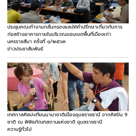
ประชุมคณะทำงานกลั่นกรองและให้คำปรึกษาเกี่ยวกับการ
ก่อสร้างอาคารภายในบริเวณขอบเขตพื้นที่เมืองเก่า
นครราชสีมา ครั้งที่ ๑/๒๕๖๓
ข่าวประชาสัมพันธ์
เทศกาลศิลปะเทียนนานาชาติเมืองอุบลราชธานี จากศิลปิน 9
ชาติ ณ พิพิธภัณฑสถานแห่งชาติ อุบลราชธานี
ความรู้ทั่วไป