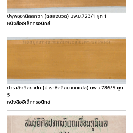
ปพุพชฺชานิสสกถา (ฉลองบวด) นพ.บ.723/1 ผูก 1
หนังสืออิเล็กทรอนิกส์
ปาราสิกสิกขาปท (ปาราชิกสิกขาบทแปล) นพ.บ.786/5 ผูก
5
หนังสืออิเล็กทรอนิกส์