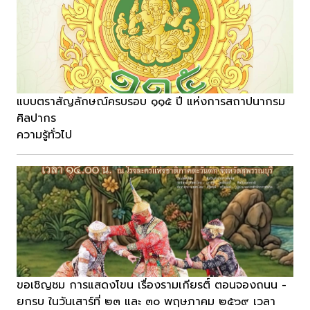
แบบตราสัญลักษณ์ครบรอบ ๑๑๕ ปี แห่งการสถาปนากรม
ศิลปากร
ความรู้ทั่วไป
ขอเชิญชม การแสดงโขน เรื่องรามเกียรติ์ ตอนจองถนน -
ยกรบ ในวันเสาร์ที่ ๒๓ และ ๓๐ พฤษภาคม ๒๕๖๙ เวลา