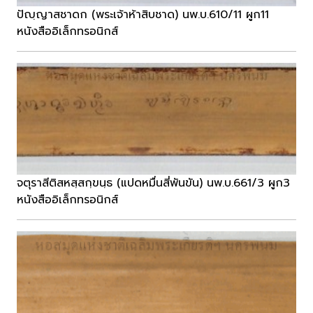
ปัญฺญาสชาดก (พระเจ้าห้าสิบชาด) นพ.บ.610/11 ผูก11
หนังสืออิเล็กทรอนิกส์
จตุราสีติสหสฺสกฺขนฺธ (แปดหมื่นสี่พันขัน) นพ.บ.661/3 ผูก3
หนังสืออิเล็กทรอนิกส์