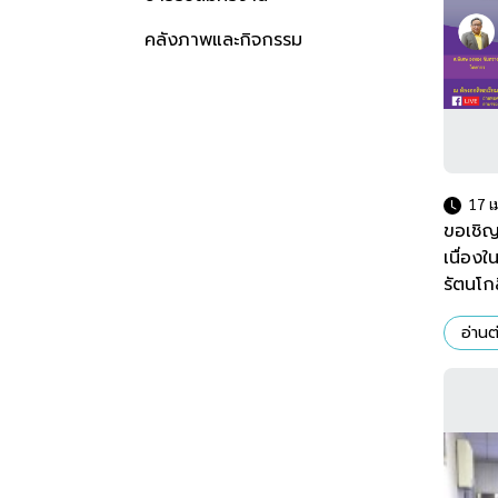
คลังภาพและกิจกรรม
17 เ
ขอเชิญ
เนื่อง
รัตนโกส
ออก” ใ
อ่านต่