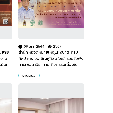
09 เม.ย. 2564
2107
 ขยาย
สำนักหอจดหมายเหตุแห่งชาติ กรม
ุงาน
ศิลปากร ขอเชิญผู้ที่สนใจเข้าร่วมรับฟัง
รมินท
การเสวนาวิชาการ กิจกรรมเนื่องใน
เบศร
งาน ใต้ร่มพระบารมี ๒๓๙ ปี กรุง
อ่านต่อ...
ินทราธิ
รัตนโกสินทร์ ในหัวข้อ “รอยประพาสปิย
 29
มหาราชเสด็จยุโรป”