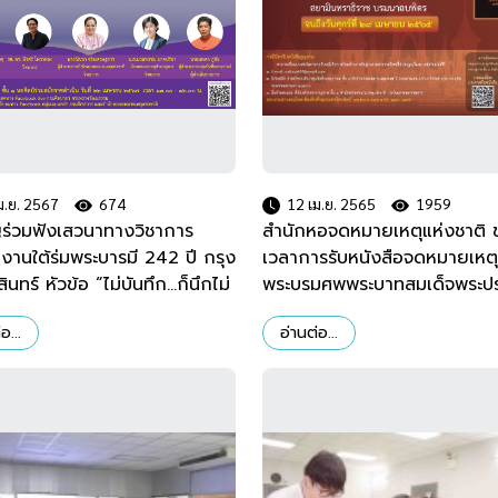
ม.ย. 2567
674
12 เม.ย. 2565
1959
ร่วมฟังเสวนาทางวิชาการ
สำนักหอจดหมายเหตุแห่งชาติ
ในงานใต้ร่มพระบารมี 242 ปี กรุง
เวลาการรับหนังสือจดหมายเหต
ินทร์ หัวข้อ “ไม่บันทึก...ก็นึกไม่
พระบรมศพพระบาทสมเด็จพระป
นวันจันทร์ที่ 22 เมษายน 2567
รมหาภูมิพลอดุลยเดช มหิตลาธิ
อ...
อ่านต่อ...
รามาธิบดี จักรีนฤบดินทร สยาม
ราช บรมนาถบพิตร จนถึงวันที่
เมษายน 2565