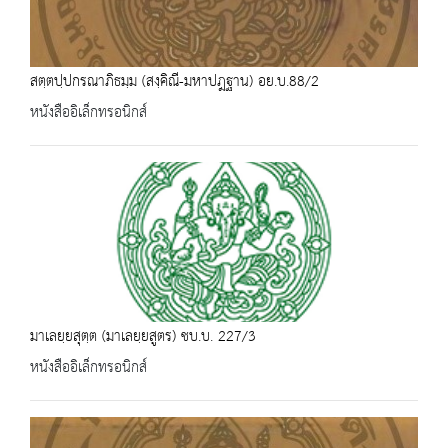
สตฺตปฺปกรณาภิธมฺม (สงฺคิณี-มหาปฎฐาน) อย.บ.88/2
หนังสืออิเล็กทรอนิกส์
มาเลยฺยสุตฺต (มาเลยฺยสูตร) ชบ.บ. 227/3
หนังสืออิเล็กทรอนิกส์