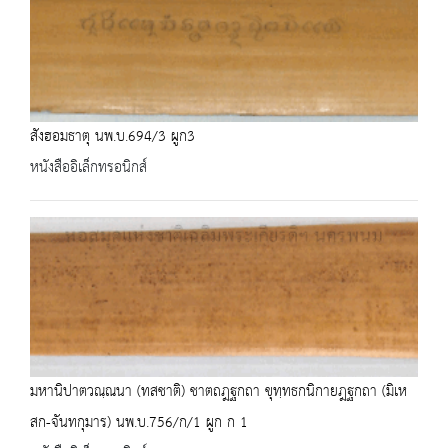
สังฮอมธาตุ นพ.บ.694/3 ผูก3
หนังสืออิเล็กทรอนิกส์
มหานิปาตวณฺณนา (ทสชาติ) ชาตถฎฐกถา ขุทฺทธกนิกายฎฐกถา (มิเห
สก-จันทกุมาร) นพ.บ.756/ก/1 ผูก ก 1