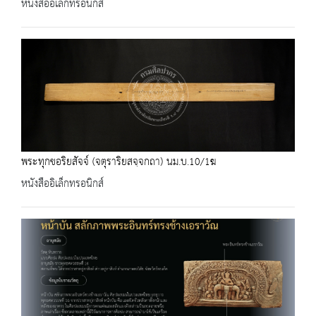
หนังสืออิเล็กทรอนิกส์
พระทุกขอริยสัจจ์ (จตุราริยสจฺจกถา) นม.บ.10/1ฆ
หนังสืออิเล็กทรอนิกส์