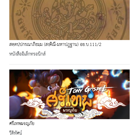
สตฺตปฺปกรณาภิธมฺม (สงฺคิณี-มหาปฎฐาน) อย.บ.111/2
หนังสืออิเล็กทรอนิกส์
ศรีเทพผจญภัย
วีดิทัศน์